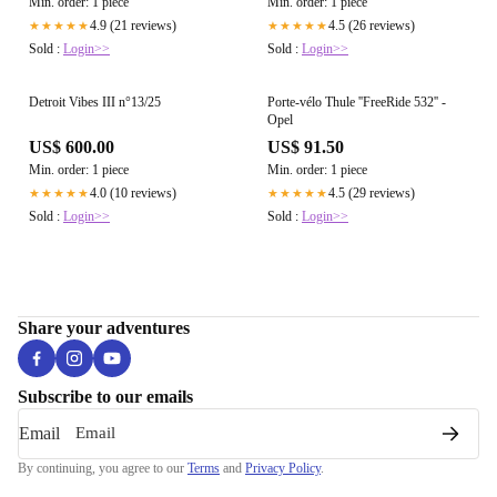
Min. order: 1 piece
Min. order: 1 piece
4.9 (21 reviews)
4.5 (26 reviews)
★★★★★
★★★★★
Sold :
Login>>
Sold :
Login>>
Detroit Vibes III n°13/25
Porte-vélo Thule ''FreeRide 532'' -
Opel
US$ 600.00
US$ 91.50
Min. order: 1 piece
Min. order: 1 piece
4.0 (10 reviews)
4.5 (29 reviews)
★★★★★
★★★★★
Sold :
Login>>
Sold :
Login>>
Share your adventures
Subscribe to our emails
Email
By continuing, you agree to our
Terms
and
Privacy Policy
.