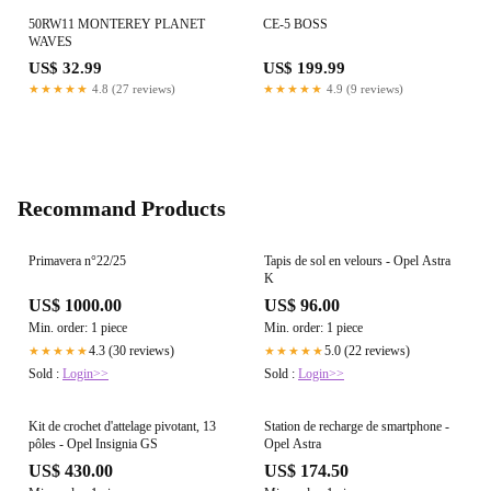
50RW11 MONTEREY PLANET
CE-5 BOSS
WAVES
US$ 32.99
US$ 199.99
★★★★★
4.8 (27 reviews)
★★★★★
4.9 (9 reviews)
Recommand Products
Primavera n°22/25
Tapis de sol en velours - Opel Astra
K
US$ 1000.00
US$ 96.00
Min. order: 1 piece
Min. order: 1 piece
4.3 (30 reviews)
5.0 (22 reviews)
★★★★★
★★★★★
Sold :
Login>>
Sold :
Login>>
Kit de crochet d'attelage pivotant, 13
Station de recharge de smartphone -
pôles - Opel Insignia GS
Opel Astra
US$ 430.00
US$ 174.50