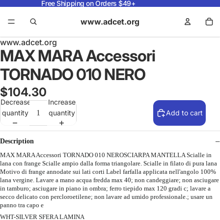
Free Shipping on Orders $49+
www.adcet.org
www.adcet.org
MAX MARA Accessori
TORNADO 010 NERO
$104.30
Decrease
Increase
quantity
quantity
Add to cart
Description
MAX MARA Accessori TORNADO 010 NEROSCIARPA MANTELLA Scialle in
lana con frange Scialle ampio dalla forma triangolare. Scialle in filato di pura lana
Motivo di frange annodate sui lati corti Label farfalla applicata nell'angolo 100%
lana vergine. Lavare a mano acqua fredda max 40; non candeggiare; non asciugare
in tamburo; asciugare in piano in ombra; ferro tiepido max 120 gradi c; lavare a
secco delicato con percloroetilene; non lavare ad umido professionale.; usare un
panno tra capo e
WHT-SILVER SFERA LAMINA