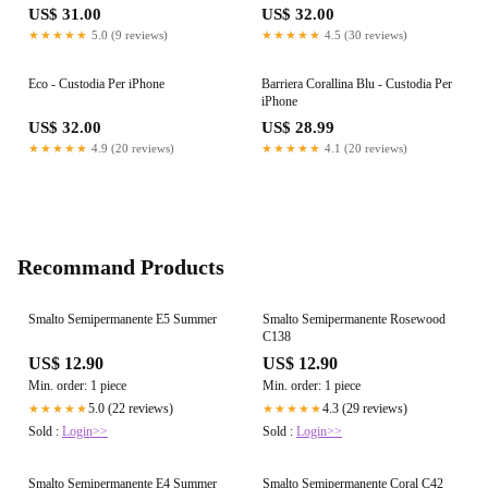
US$ 31.00
US$ 32.00
★★★★★
5.0 (9 reviews)
★★★★★
4.5 (30 reviews)
Eco - Custodia Per iPhone
Barriera Corallina Blu - Custodia Per
iPhone
US$ 32.00
US$ 28.99
★★★★★
4.9 (20 reviews)
★★★★★
4.1 (20 reviews)
Recommand Products
Smalto Semipermanente E5 Summer
Smalto Semipermanente Rosewood
C138
US$ 12.90
US$ 12.90
Min. order: 1 piece
Min. order: 1 piece
5.0 (22 reviews)
4.3 (29 reviews)
★★★★★
★★★★★
Sold :
Login>>
Sold :
Login>>
Smalto Semipermanente E4 Summer
Smalto Semipermanente Coral C42