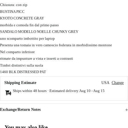
Chiusura: con zip
BUSTINA PICC
KYOTO CONCRETE GRAY
morbida e comoda fin dal primo passo
SANDALO MODELLO NOELLE CHUNKY GREY
uno scomparto imbottito per laptop
Presenta una tomaia in vero camoscio foderata in morbidissimo montone
Nel comparto inferiore
ritmate da impunture a vista e inserti a contrasti
Timbri distintivi sulla suola
1460 BLK DISTRESSED PAT
Shipping Estimate
USA
Change
Ships within 48 hours · Estimated delivery
Aug 10
-
Aug 15
Exchange/Return Notes
You may also like