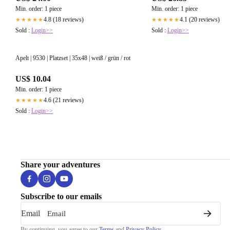
Min. order: 1 piece
Min. order: 1 piece
4.8 (18 reviews)
4.1 (20 reviews)
★★★★★
★★★★★
Sold :
Login>>
Sold :
Login>>
Apelt | 9530 | Platzset | 35x48 | weiß / grün / rot
US$ 10.04
Min. order: 1 piece
4.6 (21 reviews)
★★★★★
Sold :
Login>>
Share your adventures
Subscribe to our emails
Email
By continuing, you agree to our
Terms
and
Privacy Policy
.