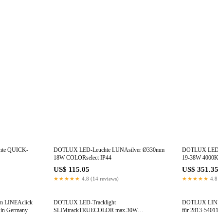
hte QUICK-
DOTLUX LED-Leuchte LUNAsilver Ø330mm
DOTLUX LED-S
18W COLORselect IP44
19-38W 4000K
Mastadapter
US$ 115.05
US$ 351.3
★★★★★
4.8 (14 reviews)
★★★★★
4.8
m LINEAclick
DOTLUX LED-Tracklight
DOTLUX LINEAf
 in Germany
SLIMtrackTRUECOLOR max.30W
für 2813-5401