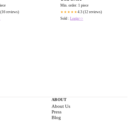
iece
Min. order: 1 piece
 (16 reviews)
4.3 (12 reviews)
★★★★★
>
Sold :
Login>>
ABOUT
About Us
Press
Blog