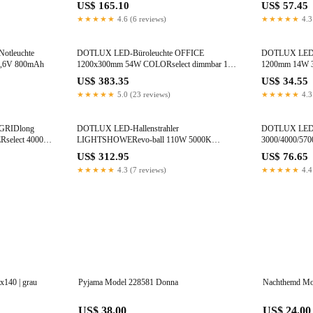
POWERselect & COLORselect weiss
US$ 165.10
US$ 57.45
★★★★★
4.6 (6 reviews)
★★★★★
4.3
otleuchte
DOTLUX LED-Büroleuchte OFFICE
DOTLUX LED-L
 3,6V 800mAh
1200x300mm 54W COLORselect dimmbar 1-
1200mm 14W 
10V UGR<19 (inkl. Abhängung)
US$ 383.35
US$ 34.55
★★★★★
5.0 (23 reviews)
★★★★★
4.3
GRIDlong
DOTLUX LED-Hallenstrahler
DOTLUX LED-
select 4000K
LIGHTSHOWERevo-ball 110W 5000K
3000/4000/57
gefrostete Abdeckung ballwurfsicher dimmbar
US$ 312.95
US$ 76.65
DALI Made in Germany
★★★★★
4.3 (7 reviews)
★★★★★
4.4
4x140 | grau
Pyjama Model 228581 Donna
Nachthemd Mo
US$ 38.00
US$ 24.00