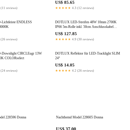
US$ 85.65
 (11 reviews)
★★★★★
4.3 (12 reviews)
ichtleiste ENDLESS
DOTLUX LED-Streifen 48W 10mm 2700K
3000K
IP66 5m-Rolle inkl. 50cm Anschlusskabel
beidseitig
US$ 127.85
 (26 reviews)
★★★★★
4.9 (30 reviews)
Downlight CIRCLEugr 13W
DOTLUX Reflektor für LED-Tracklight SLIM
00K COLORselect
24°
US$ 14.05
 (24 reviews)
★★★★★
4.2 (26 reviews)
del 228596 Donna
Nachthemd Model 228605 Donna
US$ 37.00