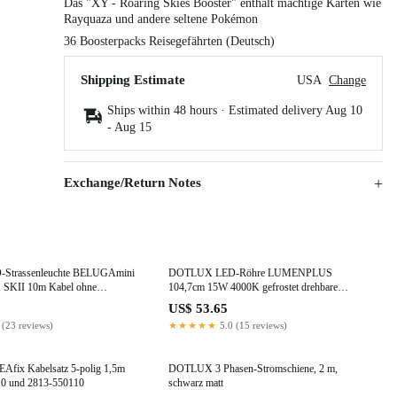
Das "XY - Roaring Skies Booster" enthält mächtige Karten wie
Rayquaza und andere seltene Pokémon
36 Boosterpacks Reisegefährten (Deutsch)
Shipping Estimate
USA
Change
Ships within 48 hours · Estimated delivery
Aug 10
-
Aug 15
Exchange/Return Notes
trassenleuchte BELUGAmini
DOTLUX LED-Röhre LUMENPLUS
 SKII 10m Kabel ohne
104,7cm 15W 4000K gefrostet drehbare
Endkappe Sondergröße
5
US$ 53.65
 (23 reviews)
★★★★★
5.0 (15 reviews)
ix Kabelsatz 5-polig 1,5m
DOTLUX 3 Phasen-Stromschiene, 2 m,
10 und 2813-550110
schwarz matt