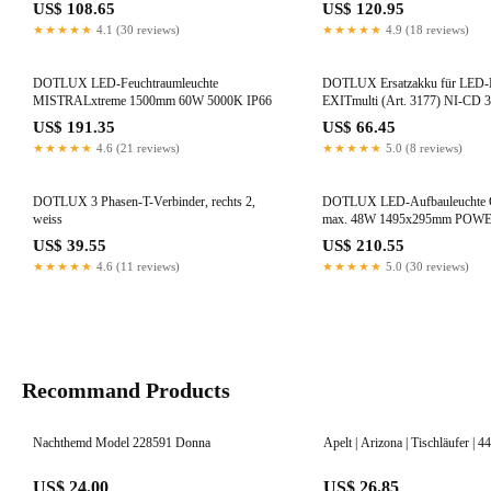
US$ 108.65
US$ 120.95
★★★★★
4.1 (30 reviews)
★★★★★
4.9 (18 reviews)
DOTLUX LED-Feuchtraumleuchte
DOTLUX Ersatzakku für LED-N
MISTRALxtreme 1500mm 60W 5000K IP66
EXITmulti (Art. 3177) NI-CD
US$ 191.35
US$ 66.45
★★★★★
4.6 (21 reviews)
★★★★★
5.0 (8 reviews)
DOTLUX 3 Phasen-T-Verbinder, rechts 2,
DOTLUX LED-Aufbauleuchte 
weiss
max. 48W 1495x295mm POWER
UGR<16
US$ 39.55
US$ 210.55
★★★★★
4.6 (11 reviews)
★★★★★
5.0 (30 reviews)
Recommand Products
Nachthemd Model 228591 Donna
Apelt | Arizona | Tischläufer | 4
US$ 24.00
US$ 26.85