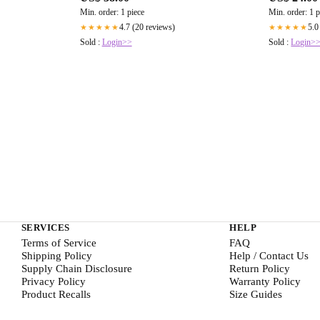
Min. order: 1 piece
Min. order: 1 p
4.7 (20 reviews)
5.0
★★★★★
★★★★★
Sold :
Login>>
Sold :
Login>
SERVICES
HELP
Terms of Service
FAQ
Shipping Policy
Help / Contact Us
Supply Chain Disclosure
Return Policy
Privacy Policy
Warranty Policy
Product Recalls
Size Guides