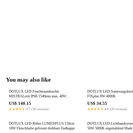
You may also like
DOTLUX LED-Feuchtraumleuchte
DOTLUX LED-Sanierungsleuc
MISTRALexit IP66 1540mm max. 40W
FIXplus 8W 4000K
POWERselect 4000K gefrostet mit interner
US$ 140.15
US$ 34.55
Batterie 3h Notbeleuchtung
★★★★★
4.7 (30 reviews)
★★★★★
4.6 (20 reviews)
DOTLUX LED-Röhre LUMENPLUS 150cm
DOTLUX LED-Lichtbandsyste
18W Fleischfarbe gefrostet drehbare Endkappe
50W 5000K engstrahlend Made