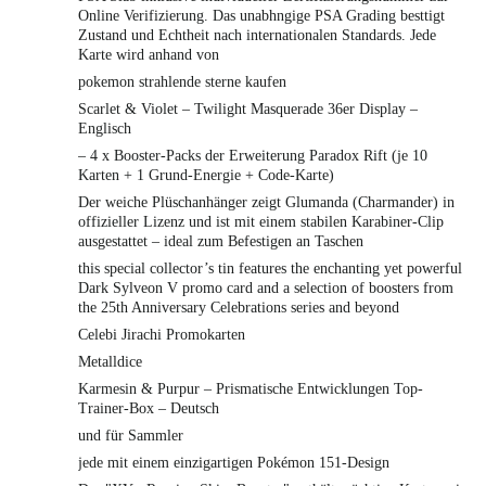
Online Verifizierung. Das unabhngige PSA Grading besttigt
Zustand und Echtheit nach internationalen Standards. Jede
Karte wird anhand von
pokemon strahlende sterne kaufen
Scarlet & Violet – Twilight Masquerade 36er Display –
Englisch
– 4 x Booster-Packs der Erweiterung Paradox Rift (je 10
Karten + 1 Grund-Energie + Code-Karte)
Der weiche Plüschanhänger zeigt Glumanda (Charmander) in
offizieller Lizenz und ist mit einem stabilen Karabiner-Clip
ausgestattet – ideal zum Befestigen an Taschen
this special collector’s tin features the enchanting yet powerful
Dark Sylveon V promo card and a selection of boosters from
the 25th Anniversary Celebrations series and beyond
Celebi Jirachi Promokarten
Metalldice
Karmesin & Purpur – Prismatische Entwicklungen Top-
Trainer-Box – Deutsch
und für Sammler
jede mit einem einzigartigen Pokémon 151-Design