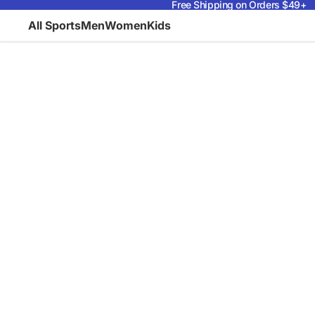
Free Shipping on Orders $49+
All Sports
Men
Women
Kids