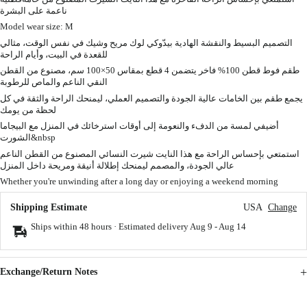
ناعمة على البشرة
Model wear size: M
التصميم البسيط والنقشة الهادية بيدّوكي لوك مريح وشيك في نفس الوقت، مثالي
للقعدة في البيت، وأيام الراحة
طقم فوط قطن 100% فاخر يتضمن 4 قطع بمقاس 50×100 سم، مصنوع من القطن
النقي الناعم والماص للرطوبة
يجمع طقم بين الخامات عالية الجودة والتصميم العملي، ليمنحك الراحة والثقة في كل
لحظة من يومك
أضيفي لمسة من الدفء والنعومة إلى أوقات استرخائك في المنزل مع البيجاما
الشورت&nbsp
استمتعي بإحساس الراحة مع هذا النايت شيرت النسائي المصنوع من القطن الناعم
عالي الجودة، والمصمم ليمنحك إطلالة أنيقة ومريحة داخل المنزل
Whether you're unwinding after a long day or enjoying a weekend morning
Shipping Estimate
USA
Change
Ships within 48 hours · Estimated delivery
Aug 9
-
Aug 14
Exchange/Return Notes