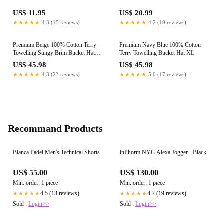
US$ 11.95
US$ 20.99
★★★★★
4.3 (15 reviews)
★★★★★
4.2 (19 reviews)
Premium Beige 100% Cotton Terry
Premium Navy Blue 100% Cotton
Towelling Stingy Brim Bucket Hat
Terry Towelling Bucket Hat XL
L/XL
US$ 45.98
US$ 45.98
★★★★★
4.3 (23 reviews)
★★★★★
5.0 (17 reviews)
Recommand Products
Blanca Padel Men's Technical Shorts
inPhorm NYC Alexa Jogger - Black
US$ 55.00
US$ 130.00
Min. order: 1 piece
Min. order: 1 piece
4.5 (13 reviews)
4.7 (19 reviews)
★★★★★
★★★★★
Sold :
Login>>
Sold :
Login>>