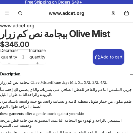
Free Shipping on Orders $49+
www.adcet.org
www.adcet.org
بيجامة نص كم زرار Olive Mist
$345.00
Decrease
Increase
quantity
quantity
Add to cart
Description
بيجامة نص كم زرار Olive Mistself care days M L XL XXL 3XL 4XL
جربي الملمس الناعم والفاخر للقطن الصافي على بشرتك، والذي يضمن لكِ إحساساً
بالبرودة والراحةالتامة طوال الليل
طقم مكون من خمار طويل بتغطية كاملة وانسيابية رائعة، مع جيبة واسعة باستك مرن
لضمان الراحة طوال اليوم
these garments offer a gentle touch against your skin
استمتعي بالراحة والهدوء مع البيجامة الناعمة، المصنوعة من خامة قطن مريحة
وخفيفة على البشرة
استمتعي بإحساس الراحة الفاخرة مع هذا النايت الشيرت المصنوع من خامةقطنية