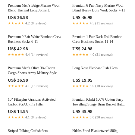
Premium Men's Beige Merino Wool
Premium 6 Pair Navy Merino Wool
Blend Thermal Long Johns L
Blend Heavy Duty Work Socks 7-11
US$ 36.98
US$ 36.98
★★★★★
4.2 (8 reviews)
★★★★★
4.5 (11 reviews)
Premium 9 Pair White Bamboo Crew
Premium 1 Pair Dark Teal Bamboo
Business Socks 6-11
Crew Business Socks 11-14
US$ 42.98
US$ 24.98
★★★★★
4.4 (14 reviews)
★★★★★
4.0 (21 reviews)
Premium Men's Olive 3/4 Cotton
Long Nose Elephant Fish 12cm
Cargo Shorts Army Military Style
Small 30in
US$ 36.98
US$ 19.95
★★★★★
4.1 (15 reviews)
★★★★★
5.0 (10 reviews)
10" Filterplus Granular Activated
Premium Khaki 100% Cotton Terry
Carbon (GAC) Pre Filter
Towelling Stingy Brim Bucket Hat
S/M
US$ 14.95
US$ 45.98
★★★★★
4.1 (8 reviews)
★★★★★
5.0 (30 reviews)
Striped Talking Catfish 6cm
Ntlabs Pond Blanketweed 800g