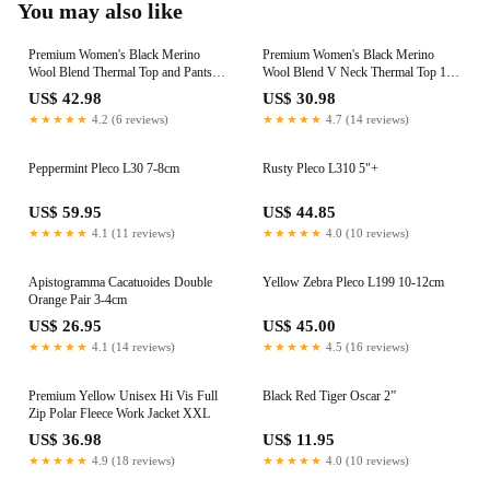
You may also like
Premium Women's Black Merino
Premium Women's Black Merino
Wool Blend Thermal Top and Pants
Wool Blend V Neck Thermal Top 14-
Set 14-16
16
US$ 42.98
US$ 30.98
★★★★★
4.2 (6 reviews)
★★★★★
4.7 (14 reviews)
Peppermint Pleco L30 7-8cm
Rusty Pleco L310 5"+
US$ 59.95
US$ 44.85
★★★★★
4.1 (11 reviews)
★★★★★
4.0 (10 reviews)
Apistogramma Cacatuoides Double
Yellow Zebra Pleco L199 10-12cm
Orange Pair 3-4cm
US$ 26.95
US$ 45.00
★★★★★
4.1 (14 reviews)
★★★★★
4.5 (16 reviews)
Premium Yellow Unisex Hi Vis Full
Black Red Tiger Oscar 2”
Zip Polar Fleece Work Jacket XXL
US$ 36.98
US$ 11.95
★★★★★
4.9 (18 reviews)
★★★★★
4.0 (10 reviews)