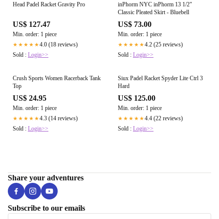
Head Padel Racket Gravity Pro
inPhorm NYC inPhorm 13 1/2"
Classic Pleated Skirt - Bluebell
US$ 127.47
US$ 73.00
Min. order: 1 piece
Min. order: 1 piece
4.0 (18 reviews)
4.2 (25 reviews)
★★★★★
★★★★★
Sold :
Login>>
Sold :
Login>>
Crush Sports Women Racerback Tank
Siux Padel Racket Spyder Lite Ctrl 3
Top
Hard
US$ 24.95
US$ 125.00
Min. order: 1 piece
Min. order: 1 piece
4.3 (14 reviews)
4.4 (22 reviews)
★★★★★
★★★★★
Sold :
Login>>
Sold :
Login>>
Share your adventures
Subscribe to our emails