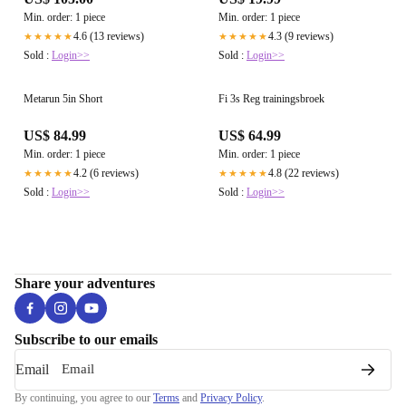
Min. order: 1 piece
Min. order: 1 piece
4.6 (13 reviews)
4.3 (9 reviews)
★★★★★
★★★★★
Sold :
Login>>
Sold :
Login>>
Metarun 5in Short
Fi 3s Reg trainingsbroek
US$ 84.99
US$ 64.99
Min. order: 1 piece
Min. order: 1 piece
4.2 (6 reviews)
4.8 (22 reviews)
★★★★★
★★★★★
Sold :
Login>>
Sold :
Login>>
Share your adventures
Subscribe to our emails
Email
By continuing, you agree to our
Terms
and
Privacy Policy
.