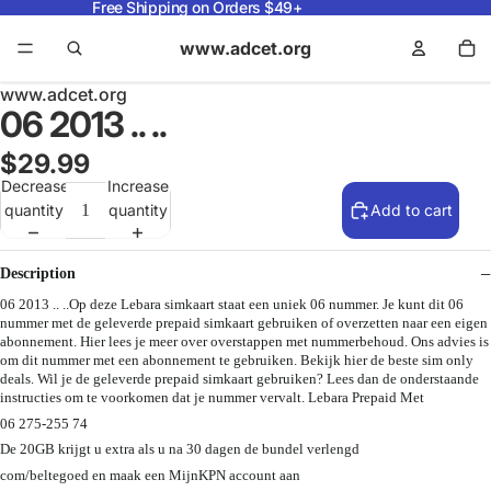
Free Shipping on Orders $49+
www.adcet.org
www.adcet.org
06 2013 .. ..
$29.99
Decrease
Increase
quantity
quantity
Add to cart
Description
06 2013 .. ..Op deze Lebara simkaart staat een uniek 06 nummer. Je kunt dit 06
nummer met de geleverde prepaid simkaart gebruiken of overzetten naar een eigen
abonnement. Hier lees je meer over overstappen met nummerbehoud. Ons advies is
om dit nummer met een abonnement te gebruiken. Bekijk hier de beste sim only
deals. Wil je de geleverde prepaid simkaart gebruiken? Lees dan de onderstaande
instructies om te voorkomen dat je nummer vervalt. Lebara Prepaid Met
06 275-255 74
De 20GB krijgt u extra als u na 30 dagen de bundel verlengd
com/beltegoed en maak een MijnKPN account aan