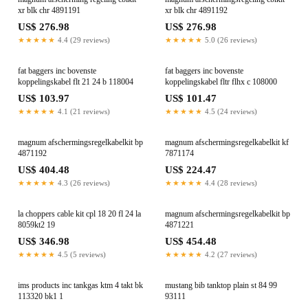
xr blk chr 4891191
xr blk chr 4891192
US$ 276.98
US$ 276.98
★★★★★
4.4 (29 reviews)
★★★★★
5.0 (26 reviews)
fat baggers inc bovenste
fat baggers inc bovenste
koppelingskabel flt 21 24 b 118004
koppelingskabel fltr flhx c 108000
US$ 103.97
US$ 101.47
★★★★★
4.1 (21 reviews)
★★★★★
4.5 (24 reviews)
magnum afschermingsregelkabelkit bp
magnum afschermingsregelkabelkit kf
4871192
7871174
US$ 404.48
US$ 224.47
★★★★★
4.3 (26 reviews)
★★★★★
4.4 (28 reviews)
la choppers cable kit cpl 18 20 fl 24 la
magnum afschermingsregelkabelkit bp
8059kt2 19
4871221
US$ 346.98
US$ 454.48
★★★★★
4.5 (5 reviews)
★★★★★
4.2 (27 reviews)
ims products inc tankgas ktm 4 takt bk
mustang bib tanktop plain st 84 99
113320 bk1 1
93111