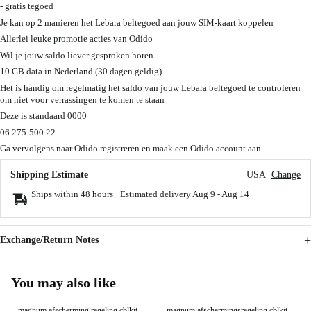
- gratis tegoed
Je kan op 2 manieren het Lebara beltegoed aan jouw SIM-kaart koppelen
Allerlei leuke promotie acties van Odido
Wil je jouw saldo liever gesproken horen
10 GB data in Nederland (30 dagen geldig)
Het is handig om regelmatig het saldo van jouw Lebara beltegoed te controleren
om niet voor verrassingen te komen te staan
Deze is standaard 0000
06 275-500 22
Ga vervolgens naar Odido registreren en maak een Odido account aan
Shipping Estimate
USA
Change
Ships within 48 hours · Estimated delivery
Aug 9
-
Aug 14
Exchange/Return Notes
You may also like
magnum afscherming regeling cblkit
magnum afschermingsregeling cblkit