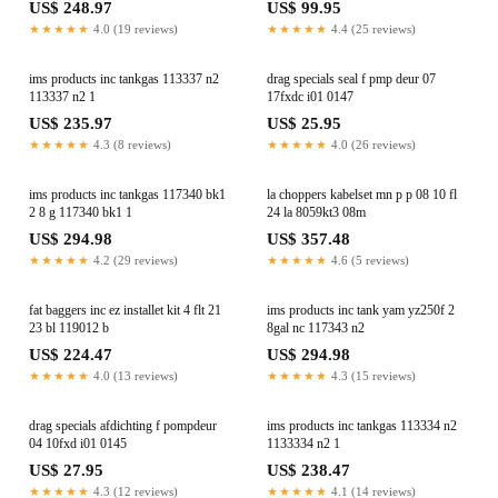
US$ 248.97
US$ 99.95
★★★★★
4.0 (19 reviews)
★★★★★
4.4 (25 reviews)
ims products inc tankgas 113337 n2
drag specials seal f pmp deur 07
113337 n2 1
17fxdc i01 0147
US$ 235.97
US$ 25.95
★★★★★
4.3 (8 reviews)
★★★★★
4.0 (26 reviews)
ims products inc tankgas 117340 bk1
la choppers kabelset mn p p 08 10 fl
2 8 g 117340 bk1 1
24 la 8059kt3 08m
US$ 294.98
US$ 357.48
★★★★★
4.2 (29 reviews)
★★★★★
4.6 (5 reviews)
fat baggers inc ez installet kit 4 flt 21
ims products inc tank yam yz250f 2
23 bl 119012 b
8gal nc 117343 n2
US$ 224.47
US$ 294.98
★★★★★
4.0 (13 reviews)
★★★★★
4.3 (15 reviews)
drag specials afdichting f pompdeur
ims products inc tankgas 113334 n2
04 10fxd i01 0145
1133334 n2 1
US$ 27.95
US$ 238.47
★★★★★
4.3 (12 reviews)
★★★★★
4.1 (14 reviews)