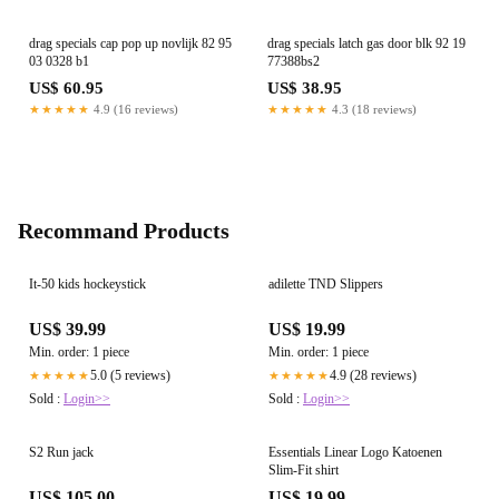
drag specials cap pop up novlijk 82 95
drag specials latch gas door blk 92 19
03 0328 b1
77388bs2
US$ 60.95
US$ 38.95
★★★★★
4.9 (16 reviews)
★★★★★
4.3 (18 reviews)
Recommand Products
It-50 kids hockeystick
adilette TND Slippers
US$ 39.99
US$ 19.99
Min. order: 1 piece
Min. order: 1 piece
5.0 (5 reviews)
4.9 (28 reviews)
★★★★★
★★★★★
Sold :
Login>>
Sold :
Login>>
S2 Run jack
Essentials Linear Logo Katoenen
Slim-Fit shirt
US$ 105.00
US$ 19.99