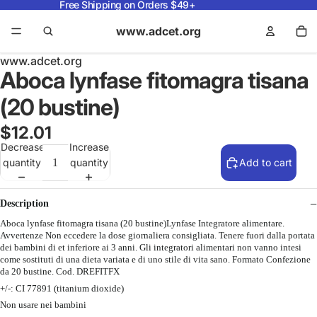
Free Shipping on Orders $49+
www.adcet.org
www.adcet.org
Aboca lynfase fitomagra tisana
(20 bustine)
$12.01
Decrease
Increase
quantity
quantity
Add to cart
Description
Aboca lynfase fitomagra tisana (20 bustine)Lynfase Integratore alimentare.
Avvertenze Non eccedere la dose giornaliera consigliata. Tenere fuori dalla portata
dei bambini di et inferiore ai 3 anni. Gli integratori alimentari non vanno intesi
come sostituti di una dieta variata e di uno stile di vita sano. Formato Confezione
da 20 bustine. Cod. DREFITFX
+/-: CI 77891 (titanium dioxide)
Non usare nei bambini