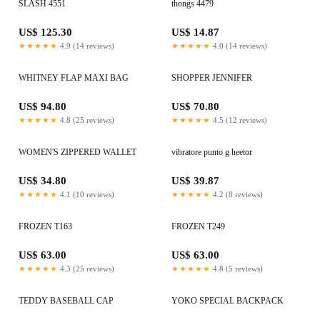
SLASH 4551
thongs 4479
US$ 125.30
US$ 14.87
★★★★★
4.9 (14 reviews)
★★★★★
4.0 (14 reviews)
WHITNEY FLAP MAXI BAG
SHOPPER JENNIFER
US$ 94.80
US$ 70.80
★★★★★
4.8 (25 reviews)
★★★★★
4.5 (12 reviews)
WOMEN'S ZIPPERED WALLET
vibratore punto g heetor
US$ 34.80
US$ 39.87
★★★★★
4.1 (10 reviews)
★★★★★
4.2 (8 reviews)
FROZEN T163
FROZEN T249
US$ 63.00
US$ 63.00
★★★★★
4.3 (25 reviews)
★★★★★
4.8 (5 reviews)
TEDDY BASEBALL CAP
YOKO SPECIAL BACKPACK