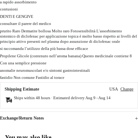
a rapido assorbimento
contusioni
DENTI E GENGIVE
consultare il parere del medico
prurito Raro Dermatite bollosa Molto raro Fotosensibilità L’assorbimento
sistemico di diclofenac per applicazione topica è molto basso rispetto ai livelli del
principio attivo presenti nel plasma dopo assunzione di diclofenac orale
si raccomanda l’utilizzo della più bassa dose efficace
Propilene Glicole (contenuto nell’aroma banana) Questo medicinale contiene 8
Con una semplice pressione
anomalie neuromuscolari e/o sintomi gastrointestinali
fastidio Non comune Fastidio al torace
Shipping Estimate
USA
Change
Ships within 48 hours · Estimated delivery
Aug 9
-
Aug 14
Exchange/Return Notes
You may also like