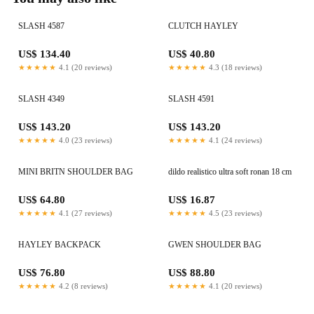
SLASH 4587
CLUTCH HAYLEY
US$ 134.40
US$ 40.80
★★★★★
4.1 (20 reviews)
★★★★★
4.3 (18 reviews)
SLASH 4349
SLASH 4591
US$ 143.20
US$ 143.20
★★★★★
4.0 (23 reviews)
★★★★★
4.1 (24 reviews)
MINI BRITN SHOULDER BAG
dildo realistico ultra soft ronan 18 cm
US$ 64.80
US$ 16.87
★★★★★
4.1 (27 reviews)
★★★★★
4.5 (23 reviews)
HAYLEY BACKPACK
GWEN SHOULDER BAG
US$ 76.80
US$ 88.80
★★★★★
4.2 (8 reviews)
★★★★★
4.1 (20 reviews)