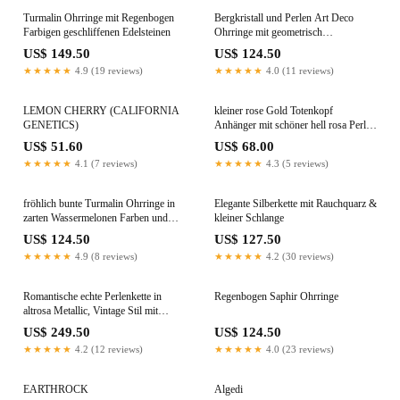
Turmalin Ohrringe mit Regenbogen
Bergkristall und Perlen Art Deco
Farbigen geschliffenen Edelsteinen
Ohrringe mit geometrisch
geschliffenen Edelsteinen
US$ 149.50
US$ 124.50
★★★★★
4.9 (19 reviews)
★★★★★
4.0 (11 reviews)
LEMON CHERRY (CALIFORNIA
kleiner rose Gold Totenkopf
GENETICS)
Anhänger mit schöner hell rosa Perle
an Lederband (No1 Dunkelbraun)
US$ 51.60
US$ 68.00
★★★★★
4.1 (7 reviews)
★★★★★
4.3 (5 reviews)
fröhlich bunte Turmalin Ohrringe in
Elegante Silberkette mit Rauchquarz &
zarten Wassermelonen Farben und
kleiner Schlange
matt Gold Vermeil Ohrsteckern
US$ 124.50
US$ 127.50
★★★★★
4.9 (8 reviews)
★★★★★
4.2 (30 reviews)
Romantische echte Perlenkette in
Regenbogen Saphir Ohrringe
altrosa Metallic, Vintage Stil mit
goldenem Rosenverschluss,
US$ 249.50
US$ 124.50
traditionell handgeknüpft auf echter
★★★★★
4.2 (12 reviews)
★★★★★
4.0 (23 reviews)
Seide
EARTHROCK
Algedi