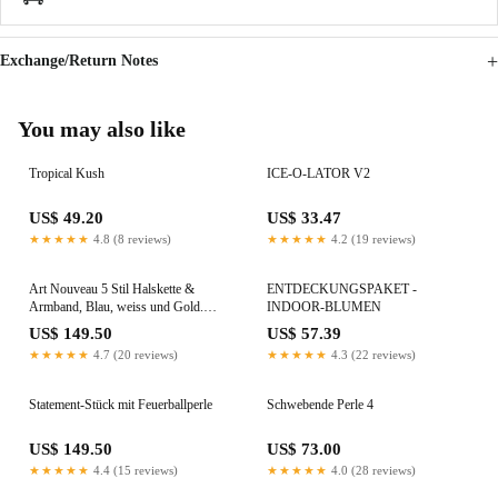
Exchange/Return Notes
You may also like
Tropical Kush
ICE-O-LATOR V2
US$ 49.20
US$ 33.47
★★★★★
4.8 (8 reviews)
★★★★★
4.2 (19 reviews)
Art Nouveau 5 Stil Halskette &
ENTDECKUNGSPAKET -
Armband, Blau, weiss und Gold.
INDOOR-BLUMEN
Weisser Opal, Aquamarin, Mondstein
US$ 149.50
US$ 57.39
und Apatit
★★★★★
4.7 (20 reviews)
★★★★★
4.3 (22 reviews)
Statement-Stück mit Feuerballperle
Schwebende Perle 4
US$ 149.50
US$ 73.00
★★★★★
4.4 (15 reviews)
★★★★★
4.0 (28 reviews)