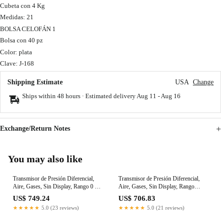
Cubeta con 4 Kg
Medidas: 21
BOLSA CELOFÁN 1
Bolsa con 40 pz
Color: plata
Clave: J-168
Shipping Estimate
USA
Change
Ships within 48 hours · Estimated delivery
Aug 11
-
Aug 16
Exchange/Return Notes
You may also like
Transmisor de Presión Diferencial,
Transmisor de Presión Diferencial,
Aire, Gases, Sin Display, Rango 0 a
Aire, Gases, Sin Display, Rango
1000Pa, Salida 0-5Vdc
+/-1200Pa, Salida 4-20mA
US$ 749.24
US$ 706.83
★★★★★
5.0 (23 reviews)
★★★★★
5.0 (21 reviews)