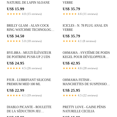
NATUREL DE LAPIN SLOANE
VERRE
US$ 15.99
US$ 35.79
★★★★★
4.0 (15 reviews)
★★★★★
4.6 (11 reviews)
BRILLY GLAM - ALAN COCK
ICICLES - N. 78 PLUG ANAL EN
RING WATCHME TECHNOLOGIE
VERRE
SANS FIL COMPATIBLE
US$ 34.50
US$ 35.79
★★★★★
5.0 (18 reviews)
★★★★★
4.1 (8 reviews)
BYE-BRA - MULTI ÉLÉVATEUR
OHMAMA - SYSTÈME DE POIDS
DE POITRINE PUSH-UP 2 UDS
KEGEL POUR DÉVELOPPEUR
DU PLANCHER PELVIEN
US$ 24.95
US$ 42.95
★★★★★
4.5 (26 reviews)
★★★★★
4.6 (28 reviews)
PJUR - LUBRIFIANT SILICONE
OHMAMA FETISH -
PREMIUM MED 100 ML
MANCHETTES DE SUSPENSION
POIGNET OU CHEVILLE
US$ 22.99
US$ 25.95
★★★★★
4.1 (19 reviews)
★★★★★
4.5 (22 reviews)
DIABLO PICANTE - ROULETTE
PRETTY LOVE - GAINE PÉNIS
DE LA SÉDUCTION JEU
NATURELLE CECELIA
KAMASUTRA