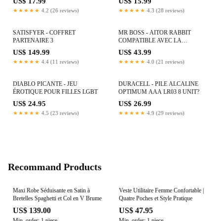
US$ 17.99
US$ 15.99
★★★★★
4.2 (26 reviews)
★★★★★
4.3 (28 reviews)
SATISFYER - COFFRET
MR BOSS - AITOR RABBIT
PARTENAIRE 3
COMPATIBLE AVEC LA
TECHNOLOGIE SANS FIL
US$ 149.99
US$ 43.99
WATCHME
★★★★★
4.4 (11 reviews)
★★★★★
4.0 (21 reviews)
DIABLO PICANTE - JEU
DURACELL - PILE ALCALINE
ÉROTIQUE POUR FILLES LGBT
OPTIMUM AAA LR03 8 UNIT?
US$ 24.95
US$ 26.99
★★★★★
4.5 (23 reviews)
★★★★★
4.9 (29 reviews)
Recommand Products
Maxi Robe Séduisante en Satin à
Veste Utilitaire Femme Confortable |
Bretelles Spaghetti et Col en V Brume
Quatre Poches et Style Pratique
US$ 139.00
US$ 47.95
Min. order: 1 piece
Min. order: 1 piece