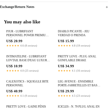
Exchange/Return Notes
You may also like
PJUR - LUBRIFIANT
DIABLO PICANTE - JEU
PERSONNEL POWER PREMIUM
VERDAD O PRENDA
CRÈME 150 ML
US$ 20.99
US$ 15.99
★★★★★
4.6 (8 reviews)
★★★★★
4.8 (19 reviews)
INTIMATELINE - LUBRIFIANT
PRETTY LOVE - PLUG ANAL
LOVTAIL BASE D'EAU LUXURIA
GONFLABLE DRAKE
MOJITO 60 ML
US$ 10.99
US$ 34.99
★★★★★
4.0 (25 reviews)
★★★★★
4.1 (16 reviews)
CALEXOTICS - SQUIGGLE BITE
LEG AVENUE - ENSEMBLE
PERSONNEL
PORTE-JARRETELLES ET BAS
TAILLE UNIQUE
US$ 40.99
US$ 29.99
★★★★★
4.1 (9 reviews)
★★★★★
4.5 (23 reviews)
PRETTY LOVE - GAINE PÉNIS
ICICLES - N. 79 PLUG ANAL EN