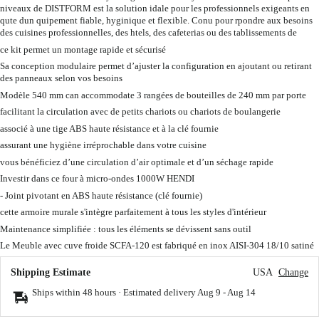
niveaux de DISTFORM est la solution idale pour les professionnels exigeants en
qute dun quipement fiable, hyginique et flexible. Conu pour rpondre aux besoins
des cuisines professionnelles, des htels, des cafeterias ou des tablissements de
ce kit permet un montage rapide et sécurisé
Sa conception modulaire permet d’ajuster la configuration en ajoutant ou retirant
des panneaux selon vos besoins
Modèle 540 mm can accommodate 3 rangées de bouteilles de 240 mm par porte
facilitant la circulation avec de petits chariots ou chariots de boulangerie
associé à une tige ABS haute résistance et à la clé fournie
assurant une hygiène irréprochable dans votre cuisine
vous bénéficiez d’une circulation d’air optimale et d’un séchage rapide
Investir dans ce four à micro-ondes 1000W HENDI
- Joint pivotant en ABS haute résistance (clé fournie)
cette armoire murale s'intègre parfaitement à tous les styles d'intérieur
Maintenance simplifiée : tous les éléments se dévissent sans outil
Le Meuble avec cuve froide SCFA-120 est fabriqué en inox AISI-304 18/10 satiné
Shipping Estimate
USA
Change
Ships within 48 hours · Estimated delivery
Aug 9
-
Aug 14