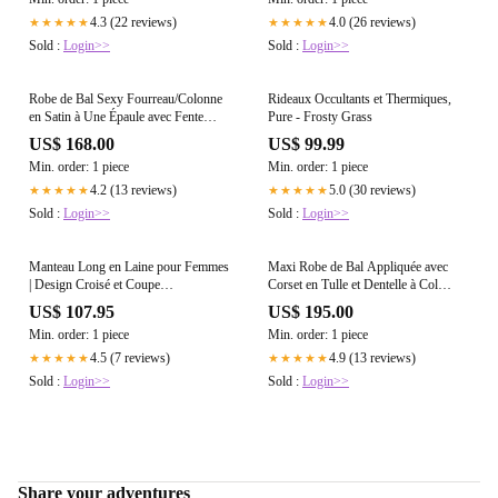
4.3 (22 reviews)
4.0 (26 reviews)
★★★★★
★★★★★
Sold :
Login>>
Sold :
Login>>
Robe de Bal Sexy Fourreau/Colonne
Rideaux Occultants et Thermiques,
en Satin à Une Épaule avec Fente
Pure - Frosty Grass
Bleu Poudré
US$ 168.00
US$ 99.99
Min. order: 1 piece
Min. order: 1 piece
4.2 (13 reviews)
5.0 (30 reviews)
★★★★★
★★★★★
Sold :
Login>>
Sold :
Login>>
Manteau Long en Laine pour Femmes
Maxi Robe de Bal Appliquée avec
| Design Croisé et Coupe
Corset en Tulle et Dentelle à Col
Décontractée
Licou Sauge
US$ 107.95
US$ 195.00
Min. order: 1 piece
Min. order: 1 piece
4.5 (7 reviews)
4.9 (13 reviews)
★★★★★
★★★★★
Sold :
Login>>
Sold :
Login>>
Share your adventures