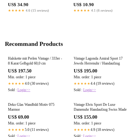
US$ 34.90
US$ 10.90
★★★★★
4.6 (15 reviews)
★★★★★
4.1 (6 reviews)
Recommand Products
Halskette mit Perlen Vintage / 333er -
Vintage Lagonda Amiral Sport 17
8 Karat Gelbgold 60,0 cm
Jewels Herrenuhr / Handaufzug
US$ 197.50
US$ 195.00
Min. order: 1 piece
Min. order: 1 piece
4.0 (30 reviews)
4.4 (19 reviews)
★★★★★
★★★★★
Sold :
Login>>
Sold :
Login>>
Deko Glas Wandbild Motiv 075
Vintage Elvis Sport De Luxe
Marmor
Damenuhr Handaufzug Swiss Made
US$ 69.00
US$ 155.00
Min. order: 1 piece
Min. order: 1 piece
5.0 (11 reviews)
4.9 (18 reviews)
★★★★★
★★★★★
Sold :
Login>>
Sold :
Login>>