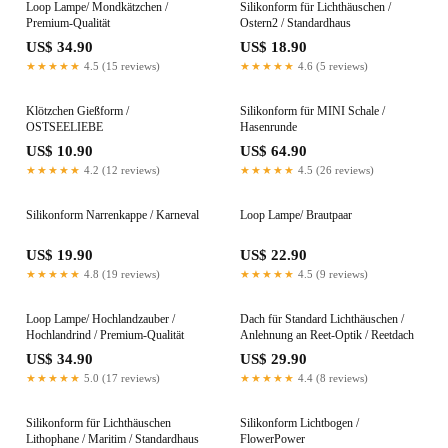
Loop Lampe/ Mondkätzchen /
Silikonform für Lichthäuschen /
Premium-Qualität
Ostern2 / Standardhaus
US$ 34.90
US$ 18.90
★★★★★
4.5 (15 reviews)
★★★★★
4.6 (5 reviews)
Klötzchen Gießform /
Silikonform für MINI Schale /
OSTSEELIEBE
Hasenrunde
US$ 10.90
US$ 64.90
★★★★★
4.2 (12 reviews)
★★★★★
4.5 (26 reviews)
Silikonform Narrenkappe / Karneval
Loop Lampe/ Brautpaar
US$ 19.90
US$ 22.90
★★★★★
4.8 (19 reviews)
★★★★★
4.5 (9 reviews)
Loop Lampe/ Hochlandzauber /
Dach für Standard Lichthäuschen /
Hochlandrind / Premium-Qualität
Anlehnung an Reet-Optik / Reetdach
US$ 34.90
US$ 29.90
★★★★★
5.0 (17 reviews)
★★★★★
4.4 (8 reviews)
Silikonform für Lichthäuschen
Silikonform Lichtbogen /
Lithophane / Maritim / Standardhaus
FlowerPower