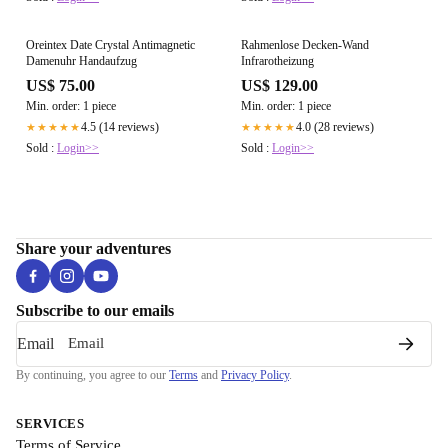
Oreintex Date Crystal Antimagnetic
Rahmenlose Decken-Wand
Damenuhr Handaufzug
Infrarotheizung
US$ 75.00
US$ 129.00
Min. order: 1 piece
Min. order: 1 piece
4.5 (14 reviews)
4.0 (28 reviews)
★★★★★
★★★★★
Sold :
Login>>
Sold :
Login>>
Share your adventures
Subscribe to our emails
Email
By continuing, you agree to our
Terms
and
Privacy Policy
.
SERVICES
Terms of Service