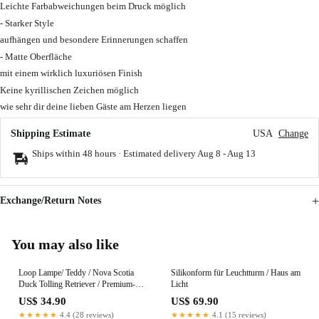
Leichte Farbabweichungen beim Druck möglich
- Starker Style
aufhängen und besondere Erinnerungen schaffen
- Matte Oberfläche
mit einem wirklich luxuriösen Finish
Keine kyrillischen Zeichen möglich
wie sehr dir deine lieben Gäste am Herzen liegen
Shipping Estimate
USA
Change
Ships within 48 hours · Estimated delivery
Aug 8
-
Aug 13
Exchange/Return Notes
You may also like
Loop Lampe/ Teddy / Nova Scotia
Silikonform für Leuchtturm / Haus am
Duck Tolling Retriever / Premium-
Licht
Qualität
US$ 34.90
US$ 69.90
★★★★★
4.4 (28 reviews)
★★★★★
4.1 (15 reviews)