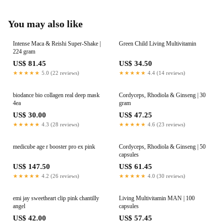
You may also like
Intense Maca & Reishi Super-Shake |
Green Child Living Multivitamin
224 gram
US$ 81.45
US$ 34.50
★★★★★
5.0 (22 reviews)
★★★★★
4.4 (14 reviews)
biodance bio collagen real deep mask
Cordyceps, Rhodiola & Ginseng | 30
4ea
gram
US$ 30.00
US$ 47.25
★★★★★
4.3 (28 reviews)
★★★★★
4.6 (23 reviews)
medicube age r booster pro ex pink
Cordyceps, Rhodiola & Ginseng | 50
capsules
US$ 147.50
US$ 61.45
★★★★★
4.2 (26 reviews)
★★★★★
4.0 (30 reviews)
emi jay sweetheart clip pink chantilly
Living Multivitamin MAN | 100
angel
capsules
US$ 42.00
US$ 57.45