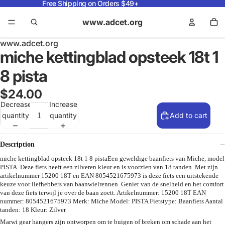
Free Shipping on Orders $49+
www.adcet.org
www.adcet.org
miche kettingblad opsteek 18t 1
8 pista
$24.00
Decrease
Increase
quantity
quantity
Add to cart
Description
miche kettingblad opsteek 18t 1 8 pistaEen geweldige baanfiets van Miche, model
PISTA. Deze fiets heeft een zilveren kleur en is voorzien van 18 tanden. Met zijn
artikelnummer 15200 18T en EAN 8054521675973 is deze fiets een uitstekende
keuze voor liefhebbers van baanwielrennen. Geniet van de snelheid en het comfort
van deze fiets terwijl je over de baan zoett. Artikelnummer: 15200 18T EAN
nummer: 8054521675973 Merk: Miche Model: PISTA Fietstype: Baanfiets Aantal
tanden: 18 Kleur: Zilver
Marwi gear hangers zijn ontworpen om te buigen of breken om schade aan het