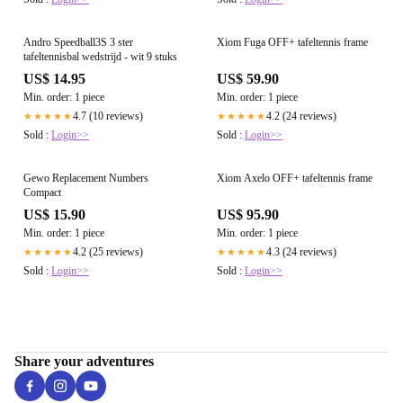
Andro Speedball3S 3 ster
Xiom Fuga OFF+ tafeltennis frame
tafeltennisbal wedstrijd - wit 9 stuks
US$ 14.95
US$ 59.90
Min. order: 1 piece
Min. order: 1 piece
4.7 (10 reviews)
4.2 (24 reviews)
★★★★★
★★★★★
Sold :
Login>>
Sold :
Login>>
Gewo Replacement Numbers
Xiom Axelo OFF+ tafeltennis frame
Compact
US$ 15.90
US$ 95.90
Min. order: 1 piece
Min. order: 1 piece
4.2 (25 reviews)
4.3 (24 reviews)
★★★★★
★★★★★
Sold :
Login>>
Sold :
Login>>
Share your adventures