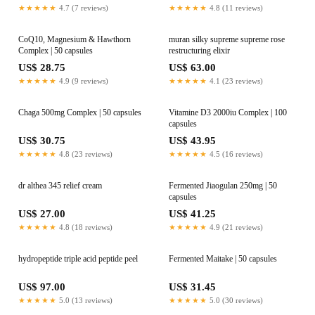
★★★★★
4.7 (7 reviews)
★★★★★
4.8 (11 reviews)
CoQ10, Magnesium & Hawthorn
muran silky supreme supreme rose
Complex | 50 capsules
restructuring elixir
US$ 28.75
US$ 63.00
★★★★★
4.9 (9 reviews)
★★★★★
4.1 (23 reviews)
Chaga 500mg Complex | 50 capsules
Vitamine D3 2000iu Complex | 100
capsules
US$ 30.75
US$ 43.95
★★★★★
4.8 (23 reviews)
★★★★★
4.5 (16 reviews)
dr althea 345 relief cream
Fermented Jiaogulan 250mg | 50
capsules
US$ 27.00
US$ 41.25
★★★★★
4.8 (18 reviews)
★★★★★
4.9 (21 reviews)
hydropeptide triple acid peptide peel
Fermented Maitake | 50 capsules
US$ 97.00
US$ 31.45
★★★★★
5.0 (13 reviews)
★★★★★
5.0 (30 reviews)