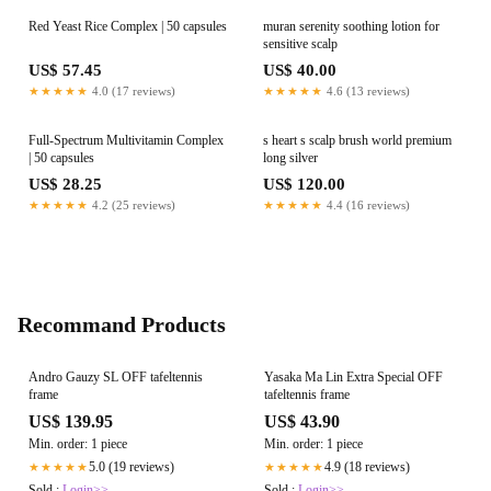
Red Yeast Rice Complex | 50 capsules
muran serenity soothing lotion for
sensitive scalp
US$ 57.45
US$ 40.00
★★★★★
4.0 (17 reviews)
★★★★★
4.6 (13 reviews)
Full-Spectrum Multivitamin Complex
s heart s scalp brush world premium
| 50 capsules
long silver
US$ 28.25
US$ 120.00
★★★★★
4.2 (25 reviews)
★★★★★
4.4 (16 reviews)
Recommand Products
Andro Gauzy SL OFF tafeltennis
Yasaka Ma Lin Extra Special OFF
frame
tafeltennis frame
US$ 139.95
US$ 43.90
Min. order: 1 piece
Min. order: 1 piece
5.0 (19 reviews)
4.9 (18 reviews)
★★★★★
★★★★★
Sold :
Login>>
Sold :
Login>>