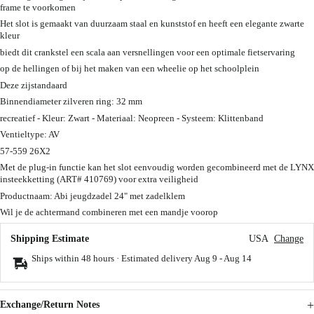
frame te voorkomen
Het slot is gemaakt van duurzaam staal en kunststof en heeft een elegante zwarte
kleur
biedt dit crankstel een scala aan versnellingen voor een optimale fietservaring
op de hellingen of bij het maken van een wheelie op het schoolplein
Deze zijstandaard
Binnendiameter zilveren ring: 32 mm
recreatief - Kleur: Zwart - Materiaal: Neopreen - Systeem: Klittenband
Ventieltype: AV
57-559 26X2
Met de plug-in functie kan het slot eenvoudig worden gecombineerd met de LYNX
insteekketting (ART# 410769) voor extra veiligheid
Productnaam: Abi jeugdzadel 24" met zadelklem
Wil je de achtermand combineren met een mandje voorop
Shipping Estimate
USA
Change
Ships within 48 hours · Estimated delivery
Aug 9
-
Aug 14
Exchange/Return Notes