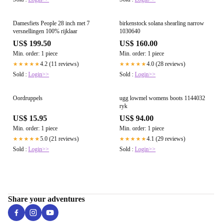
Damesfiets People 28 inch met 7
birkenstock solana shearling narrow
versnellingen 100% rijklaar
1030640
US$ 199.50
US$ 160.00
Min. order: 1 piece
Min. order: 1 piece
4.2 (11 reviews)
4.0 (28 reviews)
★★★★★
★★★★★
Sold :
Login>>
Sold :
Login>>
Oordruppels
ugg lowmel womens boots 1144032
ryk
US$ 15.95
US$ 94.00
Min. order: 1 piece
Min. order: 1 piece
5.0 (21 reviews)
4.1 (29 reviews)
★★★★★
★★★★★
Sold :
Login>>
Sold :
Login>>
Share your adventures