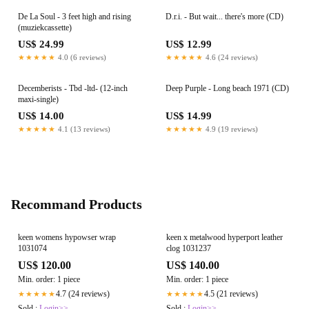
De La Soul - 3 feet high and rising
D.r.i. - But wait... there's more (CD)
(muziekcassette)
US$ 24.99
US$ 12.99
★★★★★
4.0 (6 reviews)
★★★★★
4.6 (24 reviews)
Decemberists - Tbd -ltd- (12-inch
Deep Purple - Long beach 1971 (CD)
maxi-single)
US$ 14.00
US$ 14.99
★★★★★
4.1 (13 reviews)
★★★★★
4.9 (19 reviews)
Recommand Products
keen womens hypowser wrap
keen x metalwood hyperport leather
1031074
clog 1031237
US$ 120.00
US$ 140.00
Min. order: 1 piece
Min. order: 1 piece
4.7 (24 reviews)
4.5 (21 reviews)
★★★★★
★★★★★
Sold :
Login>>
Sold :
Login>>