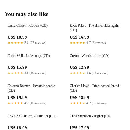
You may also like
Laura Gibson - Goners (CD)
KK's Priest - The sinner rides again
(CD)
US$ 10.99
US$ 16.99
★★★★★
5.0 (27 reviews)
★★★★★
4.7 (6 reviews)
Colter Wall - Little songs (CD)
Cream - Wheels of fire (CD)
US$ 15.99
US$ 12.99
★★★★★
4.8 (19 reviews)
★★★★★
4.6 (28 reviews)
Chicano Batman - Invisible people
Charles Lloyd - Trios: sacred thread
(CD)
(CD)
US$ 19.99
US$ 18.99
★★★★★
4.2 (16 reviews)
★★★★★
4.2 (6 reviews)
Chk Chk Chk (!!!) - Thri!!!er (CD)
Chris Stapleton - Higher (CD)
US$ 18.99
US$ 17.99