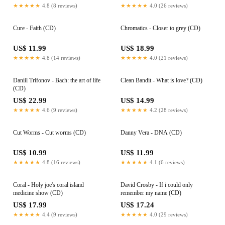
★★★★★
4.8 (8 reviews)
★★★★★
4.0 (26 reviews)
Cure - Faith (CD)
Chromatics - Closer to grey (CD)
US$ 11.99
US$ 18.99
★★★★★
4.8 (14 reviews)
★★★★★
4.0 (21 reviews)
Daniil Trifonov - Bach: the art of life
Clean Bandit - What is love? (CD)
(CD)
US$ 22.99
US$ 14.99
★★★★★
4.6 (9 reviews)
★★★★★
4.2 (28 reviews)
Cut Worms - Cut worms (CD)
Danny Vera - DNA (CD)
US$ 10.99
US$ 11.99
★★★★★
4.8 (16 reviews)
★★★★★
4.1 (6 reviews)
Coral - Holy joe's coral island
David Crosby - If i could only
medicine show (CD)
remember my name (CD)
US$ 17.99
US$ 17.24
★★★★★
4.4 (9 reviews)
★★★★★
4.0 (29 reviews)