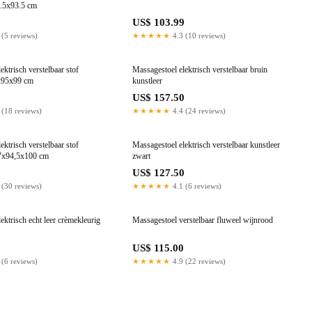
6.5x93.5 cm
0
US$ 103.99
 (5 reviews)
★★★★★
4.3 (10 reviews)
ektrisch verstelbaar stof
Massagestoel elektrisch verstelbaar bruin
7x95x99 cm
kunstleer
0
US$ 157.50
 (18 reviews)
★★★★★
4.4 (24 reviews)
ektrisch verstelbaar stof
Massagestoel elektrisch verstelbaar kunstleer
77x94,5x100 cm
zwart
0
US$ 127.50
 (30 reviews)
★★★★★
4.1 (6 reviews)
ektrisch echt leer crèmekleurig
Massagestoel verstelbaar fluweel wijnrood
0
US$ 115.00
 (6 reviews)
★★★★★
4.9 (22 reviews)