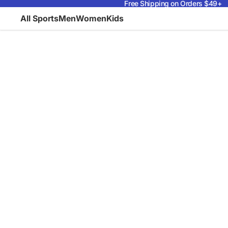
Free Shipping on Orders $49+
All Sports
Men
Women
Kids