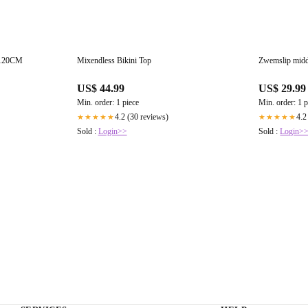
120CM
Mixendless Bikini Top
Zwemslip midd
US$ 44.99
US$ 29.99
Min. order: 1 piece
Min. order: 1 p
4.2 (30 reviews)
4.2
★★★★★
★★★★★
Sold :
Login>>
Sold :
Login>