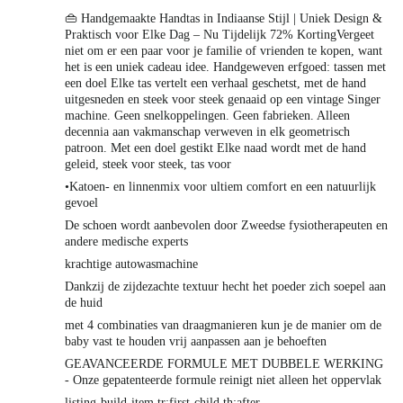
👜 Handgemaakte Handtas in Indiaanse Stijl | Uniek Design &
Praktisch voor Elke Dag – Nu Tijdelijk 72% KortingVergeet
niet om er een paar voor je familie of vrienden te kopen, want
het is een uniek cadeau idee. Handgeweven erfgoed: tassen met
een doel Elke tas vertelt een verhaal geschetst, met de hand
uitgesneden en steek voor steek genaaid op een vintage Singer
machine. Geen snelkoppelingen. Geen fabrieken. Alleen
decennia aan vakmanschap verweven in elk geometrisch
patroon. Met een doel gestikt Elke naad wordt met de hand
geleid, steek voor steek, tas voor
•Katoen- en linnenmix voor ultiem comfort en een natuurlijk
gevoel
De schoen wordt aanbevolen door Zweedse fysiotherapeuten en
andere medische experts
krachtige autowasmachine
Dankzij de zijdezachte textuur hecht het poeder zich soepel aan
de huid
met 4 combinaties van draagmanieren kun je de manier om de
baby vast te houden vrij aanpassen aan je behoeften
GEAVANCEERDE FORMULE MET DUBBELE WERKING
- Onze gepatenteerde formule reinigt niet alleen het oppervlak
listing-build-item tr:first-child th:after