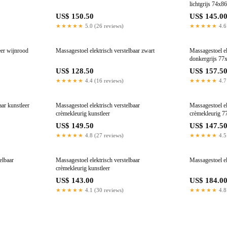
lichtgrijs 74x8
US$ 150.50
US$ 145.0
★★★★★
5.0 (26 reviews)
★★★★★
4.6
eer wijnrood
Massagestoel elektrisch verstelbaar zwart
Massagestoel el
donkergrijs 7
US$ 128.50
US$ 157.5
★★★★★
4.4 (16 reviews)
★★★★★
4.7
aar kunstleer
Massagestoel elektrisch verstelbaar
Massagestoel el
crèmekleurig kunstleer
crèmekleurig 
US$ 149.50
US$ 147.5
★★★★★
4.8 (27 reviews)
★★★★★
4.5
elbaar
Massagestoel elektrisch verstelbaar
Massagestoel el
crèmekleurig kunstleer
US$ 143.00
US$ 184.0
★★★★★
4.1 (30 reviews)
★★★★★
4.8