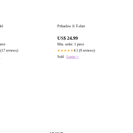
el
Prtbarlow Jr T-shirt
US$ 24.99
iece
Min. order: 1 piece
 (17 reviews)
4.1 (9 reviews)
★★★★★
>
Sold :
Login>>