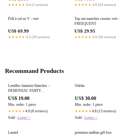
★★★★★
4.4 (5 reviews)
★★★★★
4.6 (24 reviews)
Pull à col en V - vert
Top uni manches courtes vert -
FREEQUENT
US$ 69.99
US$ 29.95
★★★★★
4.5 (29 reviews)
★★★★★
5.0 (26 reviews)
Recommand Products
Lentilles fantaisie blanches –
Odelia
DEMONIAC PARTY
NIGHTMARE (sans correction)
US$ 19.00
US$ 30.00
Min. order: 1 piece
Min. order: 1 piece
4.9 (8 reviews)
4.8 (13 reviews)
★★★★★
★★★★★
Sold :
Login>>
Sold :
Login>>
Lamiel
premium malban gift box