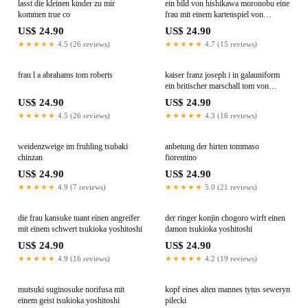
lasst die kleinen kinder zu mir
ein bild von hishikawa moronobu eine
kommen true co
frau mit einem kartenspiel von
gedichten totoya hokkei
US$ 24.90
US$ 24.90
★★★★★
4.5 (26 reviews)
★★★★★
4.7 (15 reviews)
frau l a abrahams tom roberts
kaiser franz joseph i in galauniform
ein britischer marschall tom von
dreger
US$ 24.90
US$ 24.90
★★★★★
4.5 (26 reviews)
★★★★★
4.3 (16 reviews)
weidenzweige im fruhling tsubaki
anbetung der hirten tommaso
chinzan
fiorentino
US$ 24.90
US$ 24.90
★★★★★
4.9 (7 reviews)
★★★★★
5.0 (21 reviews)
die frau kansuke tuant einen angreifer
der ringer konjin chogoro wirft einen
mit einem schwert tsukioka yoshitoshi
damon tsukioka yoshitoshi
US$ 24.90
US$ 24.90
★★★★★
4.9 (16 reviews)
★★★★★
4.2 (19 reviews)
mutsuki suginosuke norifusa mit
kopf eines alten mannes tytus seweryn
einem geist tsukioka yoshitoshi
pilecki