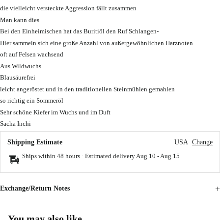
die vielleicht versteckte Aggression fällt zusammen
Man kann dies
Bei den Einheimischen hat das Buritiöl den Ruf Schlangen-
Hier sammeln sich eine große Anzahl von außergewöhnlichen Harznoten
oft auf Felsen wachsend
Aus Wildwuchs
Blausäurefrei
leicht angeröstet und in den traditionellen Steinmühlen gemahlen
so richtig ein Sommeröl
Sehr schöne Kiefer im Wuchs und im Duft
Sacha Inchi
Shipping Estimate
USA
Change
Ships within 48 hours · Estimated delivery
Aug 10
-
Aug 15
Exchange/Return Notes
You may also like