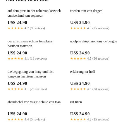
auf dem greta in der nahe von keswick
frieden tom von dreger
cumberland tom seymour
US$ 24.90
US$ 24.90
★★★★★
4.7 (9 reviews)
★★★★★
4.9 (25 reviews)
der umstrittene schuss tompkins
adolphe dauphinot tony de bergue
harrison matteson
US$ 24.90
US$ 24.90
★★★★★
4.1 (13 reviews)
★★★★★
4.5 (30 reviews)
die begegnung von hetty und hist
erfahrung tor hoff
tompkins harrison matteson
US$ 24.90
US$ 24.90
★★★★★
4.1 (26 reviews)
★★★★★
4.8 (28 reviews)
abendnebel von yugiri schule von tosa
ruf titien
US$ 24.90
US$ 24.90
★★★★★
4.4 (5 reviews)
★★★★★
4.2 (15 reviews)