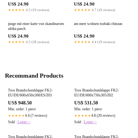
US$ 24.90
US$ 24.90
★★★★★
4.5 (19 reviews)
★★★★★
4.7 (10 reviews)
junge mit einer karte von skandinavien
am meer wohnen tsubaki chinzan
ulrika pasch
US$ 24.90
US$ 24.90
★★★★★
4.3 (28 reviews)
★★★★★
4.4 (19 reviews)
Recommand Products
Trox Brandschutzklappe FK2-
Trox Brandschutzklappe FK2-
EU/DE/600x650x500/ES/Z01
EU/DE/600x750x305/Z02
US$ 948.50
US$ 531.50
Min. order: 1 piece
Min. order: 1 piece
4.4 (7 reviews)
4.8 (20 reviews)
★★★★★
★★★★★
Sold :
Login>>
Sold :
Login>>
Trox Brandschutzklappe FK2-
Trox Brandschutzklappe FK2-