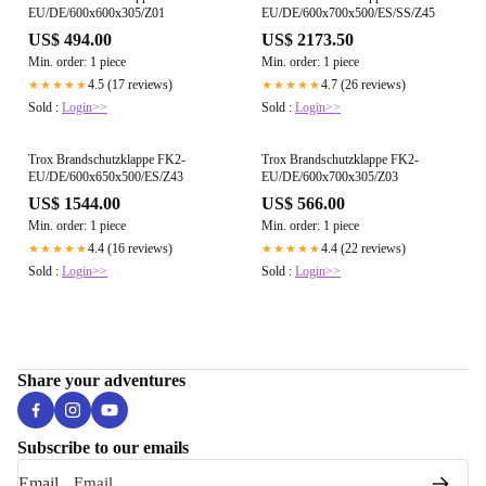
EU/DE/600x600x305/Z01
EU/DE/600x700x500/ES/SS/Z45
US$ 494.00
US$ 2173.50
Min. order: 1 piece
Min. order: 1 piece
4.5 (17 reviews)
4.7 (26 reviews)
★★★★★
★★★★★
Sold :
Login>>
Sold :
Login>>
Trox Brandschutzklappe FK2-
Trox Brandschutzklappe FK2-
EU/DE/600x650x500/ES/Z43
EU/DE/600x700x305/Z03
US$ 1544.00
US$ 566.00
Min. order: 1 piece
Min. order: 1 piece
4.4 (16 reviews)
4.4 (22 reviews)
★★★★★
★★★★★
Sold :
Login>>
Sold :
Login>>
Share your adventures
Subscribe to our emails
Email