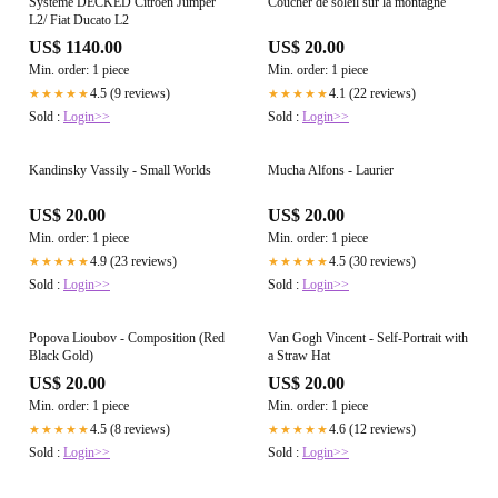
Système DECKED Citroën Jumper
Coucher de soleil sur la montagne
L2/ Fiat Ducato L2
US$ 1140.00
US$ 20.00
Min. order: 1 piece
Min. order: 1 piece
4.5 (9 reviews)
4.1 (22 reviews)
★★★★★
★★★★★
Sold :
Login>>
Sold :
Login>>
Kandinsky Vassily - Small Worlds
Mucha Alfons - Laurier
US$ 20.00
US$ 20.00
Min. order: 1 piece
Min. order: 1 piece
4.9 (23 reviews)
4.5 (30 reviews)
★★★★★
★★★★★
Sold :
Login>>
Sold :
Login>>
Popova Lioubov - Composition (Red
Van Gogh Vincent - Self-Portrait with
Black Gold)
a Straw Hat
US$ 20.00
US$ 20.00
Min. order: 1 piece
Min. order: 1 piece
4.5 (8 reviews)
4.6 (12 reviews)
★★★★★
★★★★★
Sold :
Login>>
Sold :
Login>>