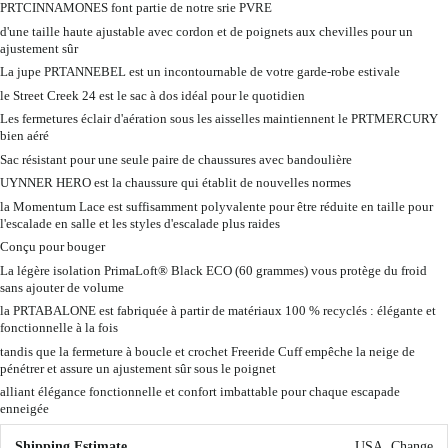
PRTCINNAMONES font partie de notre srie PVRE
d'une taille haute ajustable avec cordon et de poignets aux chevilles pour un
ajustement sûr
La jupe PRTANNEBEL est un incontournable de votre garde-robe estivale
le Street Creek 24 est le sac à dos idéal pour le quotidien
Les fermetures éclair d'aération sous les aisselles maintiennent le PRTMERCURY
bien aéré
Sac résistant pour une seule paire de chaussures avec bandoulière
UYNNER HERO est la chaussure qui établit de nouvelles normes
la Momentum Lace est suffisamment polyvalente pour être réduite en taille pour
l'escalade en salle et les styles d'escalade plus raides
Conçu pour bouger
La légère isolation PrimaLoft® Black ECO (60 grammes) vous protège du froid
sans ajouter de volume
la PRTABALONE est fabriquée à partir de matériaux 100 % recyclés : élégante et
fonctionnelle à la fois
tandis que la fermeture à boucle et crochet Freeride Cuff empêche la neige de
pénétrer et assure un ajustement sûr sous le poignet
alliant élégance fonctionnelle et confort imbattable pour chaque escapade
enneigée
Shipping Estimate
USA
Change