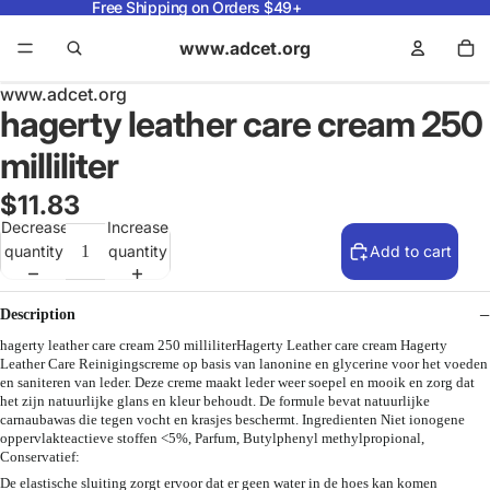
Free Shipping on Orders $49+
www.adcet.org
www.adcet.org
hagerty leather care cream 250
milliliter
$11.83
Decrease
Increase
quantity
quantity
Add to cart
Description
hagerty leather care cream 250 milliliterHagerty Leather care cream Hagerty
Leather Care Reinigingscreme op basis van lanonine en glycerine voor het voeden
en saniteren van leder. Deze creme maakt leder weer soepel en mooik en zorg dat
het zijn natuurlijke glans en kleur behoudt. De formule bevat natuurlijke
carnaubawas die tegen vocht en krasjes beschermt. Ingredienten Niet ionogene
oppervlakteactieve stoffen <5%, Parfum, Butylphenyl methylpropional,
Conservatief:
De elastische sluiting zorgt ervoor dat er geen water in de hoes kan komen