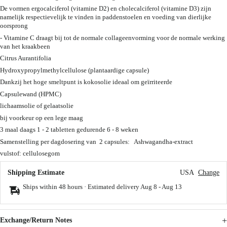
De vormen ergocalciferol (vitamine D2) en cholecalciferol (vitamine D3) zijn
namelijk respectievelijk te vinden in paddenstoelen en voeding van dierlijke
oorsprong
- Vitamine C draagt bij tot de normale collageenvorming voor de normale werking
van het kraakbeen
Citrus Aurantifolia
Hydroxypropylmethylcellulose (plantaardige capsule)
Dankzij het hoge smeltpunt is kokosolie ideaal om geïrriteerde
Capsulewand (HPMC)
lichaamsolie of gelaatsolie
bij voorkeur op een lege maag
3 maal daags 1 - 2 tabletten gedurende 6 - 8 weken
Samenstelling per dagdosering van 2 capsules: Ashwagandha-extract
vulstof: cellulosegom
Shipping Estimate
USA
Change
Ships within 48 hours · Estimated delivery
Aug 8
-
Aug 13
Exchange/Return Notes