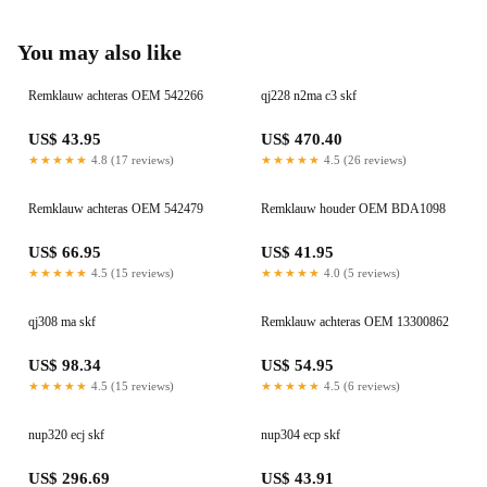
You may also like
Remklauw achteras OEM 542266
qj228 n2ma c3 skf
US$ 43.95
US$ 470.40
★★★★★
4.8 (17 reviews)
★★★★★
4.5 (26 reviews)
Remklauw achteras OEM 542479
Remklauw houder OEM BDA1098
US$ 66.95
US$ 41.95
★★★★★
4.5 (15 reviews)
★★★★★
4.0 (5 reviews)
qj308 ma skf
Remklauw achteras OEM 13300862
US$ 98.34
US$ 54.95
★★★★★
4.5 (15 reviews)
★★★★★
4.5 (6 reviews)
nup320 ecj skf
nup304 ecp skf
US$ 296.69
US$ 43.91