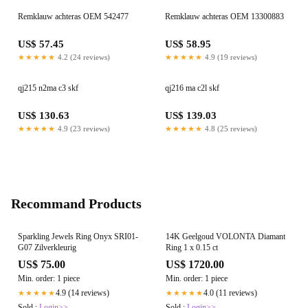
Remklauw achteras OEM 542477
Remklauw achteras OEM 13300883
US$ 57.45
US$ 58.95
★★★★★
4.2 (24 reviews)
★★★★★
4.9 (19 reviews)
qj215 n2ma c3 skf
qj216 ma c2l skf
US$ 130.63
US$ 139.03
★★★★★
4.9 (23 reviews)
★★★★★
4.8 (25 reviews)
Recommand Products
Sparkling Jewels Ring Onyx SRI01-
14K Geelgoud VOLONTA Diamant
G07 Zilverkleurig
Ring 1 x 0.15 ct
US$ 75.00
US$ 1720.00
Min. order: 1 piece
Min. order: 1 piece
4.9 (14 reviews)
4.0 (11 reviews)
★★★★★
★★★★★
Sold :
Login>>
Sold :
Login>>