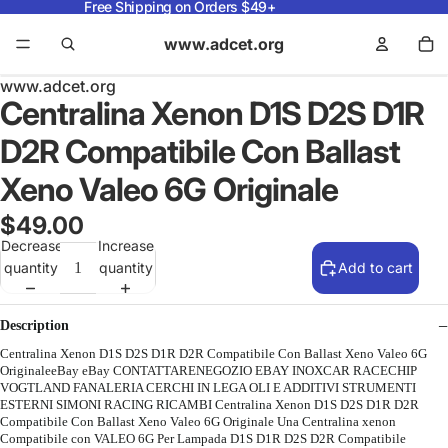
Free Shipping on Orders $49+
www.adcet.org
www.adcet.org
Centralina Xenon D1S D2S D1R
D2R Compatibile Con Ballast
Xeno Valeo 6G Originale
$49.00
Decrease
Increase
quantity
quantity
Add to cart
Description
Centralina Xenon D1S D2S D1R D2R Compatibile Con Ballast Xeno Valeo 6G
OriginaleeBay eBay CONTATTARENEGOZIO EBAY INOXCAR RACECHIP
VOGTLAND FANALERIA CERCHI IN LEGA OLI E ADDITIVI STRUMENTI
ESTERNI SIMONI RACING RICAMBI Centralina Xenon D1S D2S D1R D2R
Compatibile Con Ballast Xeno Valeo 6G Originale Una Centralina xenon
Compatibile con VALEO 6G Per Lampada D1S D1R D2S D2R Compatibile