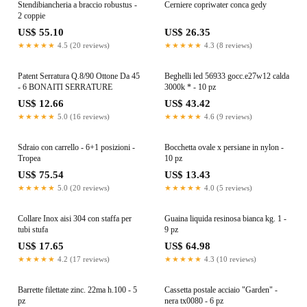
Stendibiancheria a braccio robustus -
Cerniere copriwater conca gedy
2 coppie
US$ 55.10
US$ 26.35
★★★★★
4.5 (20 reviews)
★★★★★
4.3 (8 reviews)
Patent Serratura Q.8/90 Ottone Da 45
Beghelli led 56933 gocc.e27w12 calda
- 6 BONAITI SERRATURE
3000k * - 10 pz
US$ 12.66
US$ 43.42
★★★★★
5.0 (16 reviews)
★★★★★
4.6 (9 reviews)
Sdraio con carrello - 6+1 posizioni -
Bocchetta ovale x persiane in nylon -
Tropea
10 pz
US$ 75.54
US$ 13.43
★★★★★
5.0 (20 reviews)
★★★★★
4.0 (5 reviews)
Collare Inox aisi 304 con staffa per
Guaina liquida resinosa bianca kg. 1 -
tubi stufa
9 pz
US$ 17.65
US$ 64.98
★★★★★
4.2 (17 reviews)
★★★★★
4.3 (10 reviews)
Barrette filettate zinc. 22ma h.100 - 5
Cassetta postale acciaio "Garden" -
pz
nera tx0080 - 6 pz