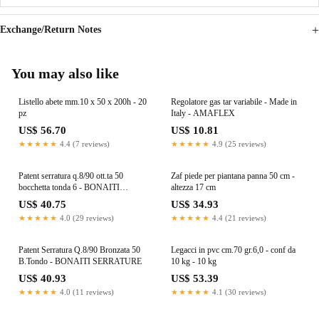
Exchange/Return Notes
You may also like
Listello abete mm.10 x 50 x 200h - 20
Regolatore gas tar variabile - Made in
pz
Italy - AMAFLEX
US$ 56.70
US$ 10.81
★★★★★
4.4 (7 reviews)
★★★★★
4.9 (25 reviews)
Patent serratura q.8/90 ott.ta 50
Zaf piede per piantana panna 50 cm -
bocchetta tonda 6 - BONAITI
altezza 17 cm
SERRATURE
US$ 40.75
US$ 34.93
★★★★★
4.0 (29 reviews)
★★★★★
4.4 (21 reviews)
Patent Serratura Q.8/90 Bronzata 50
Legacci in pvc cm.70 gr.6,0 - conf da
B.Tondo - BONAITI SERRATURE
10 kg - 10 kg
US$ 40.93
US$ 53.39
★★★★★
4.0 (11 reviews)
★★★★★
4.1 (30 reviews)