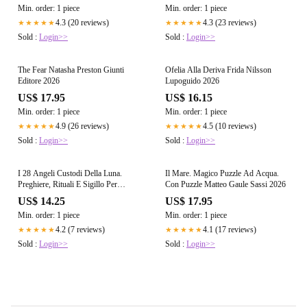
Min. order: 1 piece
Min. order: 1 piece
4.3 (20 reviews)
4.3 (23 reviews)
★★★★★
★★★★★
Sold :
Login>>
Sold :
Login>>
The Fear Natasha Preston Giunti
Ofelia Alla Deriva Frida Nilsson
Editore 2026
Lupoguido 2026
US$ 17.95
US$ 16.15
Min. order: 1 piece
Min. order: 1 piece
4.9 (26 reviews)
4.5 (10 reviews)
★★★★★
★★★★★
Sold :
Login>>
Sold :
Login>>
I 28 Angeli Custodi Della Luna.
Il Mare. Magico Puzzle Ad Acqua.
Preghiere, Rituali E Sigillo Per
Con Puzzle Matteo Gaule Sassi 2026
Ricevere Assi
US$ 14.25
US$ 17.95
Min. order: 1 piece
Min. order: 1 piece
4.2 (7 reviews)
4.1 (17 reviews)
★★★★★
★★★★★
Sold :
Login>>
Sold :
Login>>