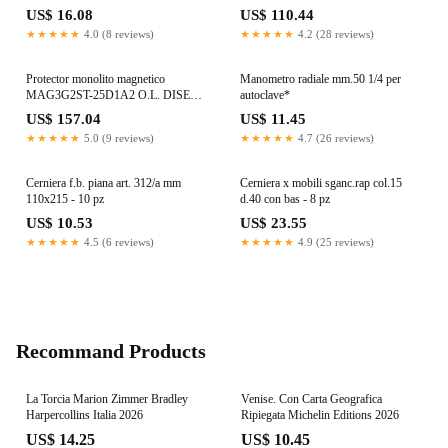
US$ 16.08
US$ 110.44
★★★★★
4.0 (8 reviews)
★★★★★
4.2 (28 reviews)
Protector monolito magnetico
Manometro radiale mm.50 1/4 per
MAG3G2ST-25D1A2 O.L. DISEC -
autoclave*
sicurezza avanzata
US$ 157.04
US$ 11.45
★★★★★
5.0 (9 reviews)
★★★★★
4.7 (26 reviews)
Cerniera f.b. piana art. 312/a mm
Cerniera x mobili sganc.rap col.15
110x215 - 10 pz
d.40 con bas - 8 pz
US$ 10.53
US$ 23.55
★★★★★
4.5 (6 reviews)
★★★★★
4.9 (25 reviews)
Recommand Products
La Torcia Marion Zimmer Bradley
Venise. Con Carta Geografica
Harpercollins Italia 2026
Ripiegata Michelin Editions 2026
US$ 14.25
US$ 10.45