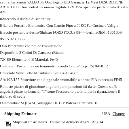
centralina xenon VALEO 6G Omologato E13 Garanzia 12 Mesi DESCRIZIONE
ARTICOLO: Una centralina nuova digitale 12V 35W speciale per lampada d1s d1r
d2s
riducendo il rischio di scottature
Bilancia Portatile Elettronica Con Gancio Fino a 50KG Per Cucina e Valigia
Braccio posteriore destro/Sinistro FORD FOCUS 98->> berlinaOEM: 1061659
95 15 023 03 22
Olio Penetrante che riduce l'ossidazione
Disponibile 3 Colori Di Carcassa (Bianco
72< 89 Elemente: 6 B Material: Fe45
Centrale + Posteriore con terminale rotondo Coupe' (typ175) 94>01 2
Bracciolo Simil Pelle Mitsubushi Colt 04-> Grigio
AA/102/155 Posteriore con diagonale smontabile a norme FIA ​​in acciaio FE45
Robuste piastre di giunzione angolari per riparazioni fai da te: Queste staffe
angolari piatte in forma di "T" sono l'accessorio perfetto per la riparazione e il
rinforzo di sedie
Dimmerabile SI (PWM) Voltaggio DC12V Potenza Effettiva 10
Shipping Estimate
USA
Change
Ships within 48 hours · Estimated delivery
Aug 9
-
Aug 14