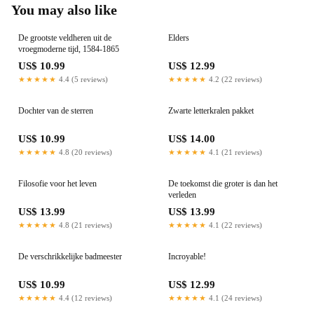
You may also like
De grootste veldheren uit de
Elders
vroegmoderne tijd, 1584-1865
US$ 10.99
US$ 12.99
★★★★★
4.4 (5 reviews)
★★★★★
4.2 (22 reviews)
Dochter van de sterren
Zwarte letterkralen pakket
US$ 10.99
US$ 14.00
★★★★★
4.8 (20 reviews)
★★★★★
4.1 (21 reviews)
Filosofie voor het leven
De toekomst die groter is dan het
verleden
US$ 13.99
US$ 13.99
★★★★★
4.8 (21 reviews)
★★★★★
4.1 (22 reviews)
De verschrikkelijke badmeester
Incroyable!
US$ 10.99
US$ 12.99
★★★★★
4.4 (12 reviews)
★★★★★
4.1 (24 reviews)