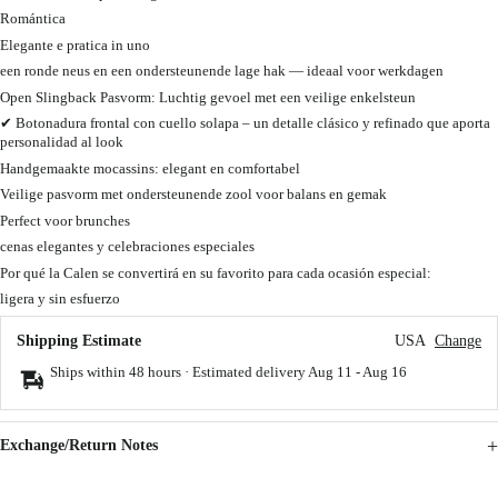
Romántica
Elegante e pratica in uno
een ronde neus en een ondersteunende lage hak — ideaal voor werkdagen
Open Slingback Pasvorm: Luchtig gevoel met een veilige enkelsteun
✔ Botonadura frontal con cuello solapa – un detalle clásico y refinado que aporta
personalidad al look
Handgemaakte mocassins: elegant en comfortabel
Veilige pasvorm met ondersteunende zool voor balans en gemak
Perfect voor brunches
cenas elegantes y celebraciones especiales
Por qué la Calen se convertirá en su favorito para cada ocasión especial:
ligera y sin esfuerzo
Shipping Estimate
USA
Change
Ships within 48 hours · Estimated delivery
Aug 11
-
Aug 16
Exchange/Return Notes