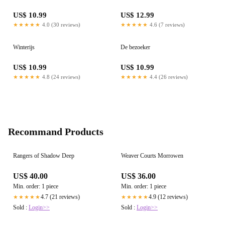
US$ 10.99
US$ 12.99
★★★★★
4.0 (30 reviews)
★★★★★
4.6 (7 reviews)
Winterijs
De bezoeker
US$ 10.99
US$ 10.99
★★★★★
4.8 (24 reviews)
★★★★★
4.4 (26 reviews)
Recommand Products
Rangers of Shadow Deep
Weaver Courts Morrowen
US$ 40.00
US$ 36.00
Min. order: 1 piece
Min. order: 1 piece
4.7 (21 reviews)
4.9 (12 reviews)
★★★★★
★★★★★
Sold :
Login>>
Sold :
Login>>