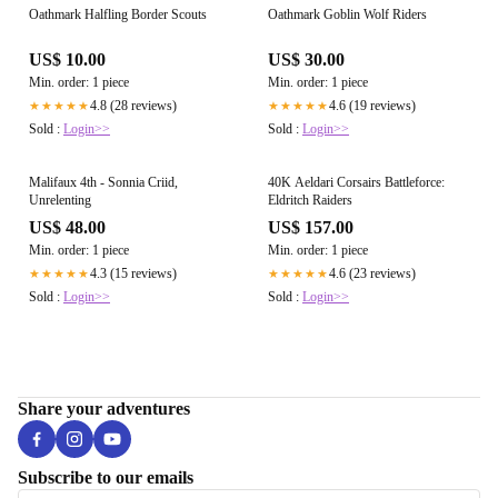
Oathmark Halfling Border Scouts
Oathmark Goblin Wolf Riders
US$ 10.00
US$ 30.00
Min. order: 1 piece
Min. order: 1 piece
4.8 (28 reviews)
4.6 (19 reviews)
★★★★★
★★★★★
Sold :
Login>>
Sold :
Login>>
Malifaux 4th - Sonnia Criid,
40K Aeldari Corsairs Battleforce:
Unrelenting
Eldritch Raiders
US$ 48.00
US$ 157.00
Min. order: 1 piece
Min. order: 1 piece
4.3 (15 reviews)
4.6 (23 reviews)
★★★★★
★★★★★
Sold :
Login>>
Sold :
Login>>
Share your adventures
Subscribe to our emails