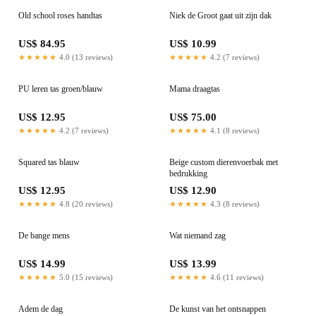
Old school roses handtas
Niek de Groot gaat uit zijn dak
US$ 84.95
US$ 10.99
★★★★★
4.0 (13 reviews)
★★★★★
4.2 (7 reviews)
PU leren tas groen/blauw
Mama draagtas
US$ 12.95
US$ 75.00
★★★★★
4.2 (7 reviews)
★★★★★
4.1 (8 reviews)
Squared tas blauw
Beige custom dierenvoerbak met
bedrukking
US$ 12.95
US$ 12.90
★★★★★
4.8 (20 reviews)
★★★★★
4.3 (8 reviews)
De bange mens
Wat niemand zag
US$ 14.99
US$ 13.99
★★★★★
5.0 (15 reviews)
★★★★★
4.6 (11 reviews)
Adem de dag
De kunst van het ontsnappen