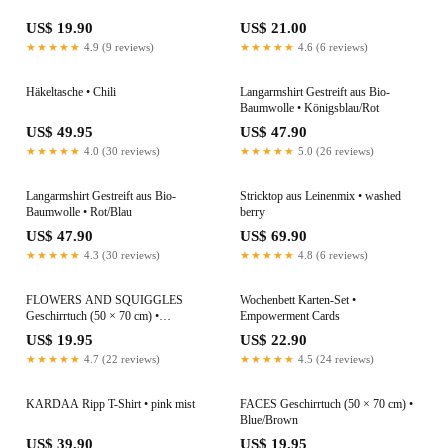
US$ 19.90
US$ 21.00
★★★★★
4.9 (9 reviews)
★★★★★
4.6 (6 reviews)
Häkeltasche • Chili
Langarmshirt Gestreift aus Bio-
Baumwolle • Königsblau/Rot
US$ 49.95
US$ 47.90
★★★★★
4.0 (30 reviews)
★★★★★
5.0 (26 reviews)
Langarmshirt Gestreift aus Bio-
Stricktop aus Leinenmix • washed
Baumwolle • Rot/Blau
berry
US$ 47.90
US$ 69.90
★★★★★
4.3 (30 reviews)
★★★★★
4.8 (6 reviews)
FLOWERS AND SQUIGGLES
Wochenbett Karten-Set •
Geschirrtuch (50 × 70 cm) •
Empowerment Cards
Green/Natural
US$ 19.95
US$ 22.90
★★★★★
4.7 (22 reviews)
★★★★★
4.5 (24 reviews)
KARDAA Ripp T-Shirt • pink mist
FACES Geschirrtuch (50 × 70 cm) •
Blue/Brown
US$ 39.90
US$ 19.95