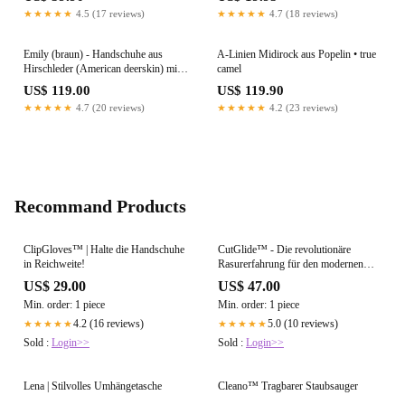
★★★★★
4.5 (17 reviews)
★★★★★
4.7 (18 reviews)
Emily (braun) - Handschuhe aus
A-Linien Midirock aus Popelin • true
Hirschleder (American deerskin) mit
camel
Wollfutter
US$ 119.00
US$ 119.90
★★★★★
4.7 (20 reviews)
★★★★★
4.2 (23 reviews)
Recommand Products
ClipGloves™ | Halte die Handschuhe
CutGlide™ - Die revolutionäre
in Reichweite!
Rasurerfahrung für den modernen
Mann
US$ 29.00
US$ 47.00
Min. order: 1 piece
Min. order: 1 piece
4.2 (16 reviews)
5.0 (10 reviews)
★★★★★
★★★★★
Sold :
Login>>
Sold :
Login>>
Lena | Stilvolles Umhängetasche
Cleano™ Tragbarer Staubsauger