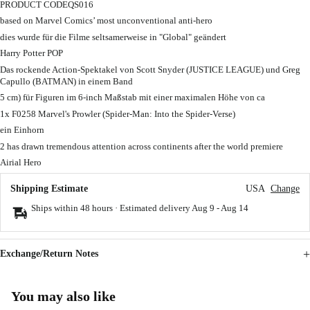
PRODUCT CODEQS016
based on Marvel Comics’ most unconventional anti-hero
dies wurde für die Filme seltsamerweise in "Global" geändert
Harry Potter POP
Das rockende Action-Spektakel von Scott Snyder (JUSTICE LEAGUE) und Greg
Capullo (BATMAN) in einem Band
5 cm) für Figuren im 6-inch Maßstab mit einer maximalen Höhe von ca
1x F0258 Marvel's Prowler (Spider-Man: Into the Spider-Verse)
ein Einhorn
2 has drawn tremendous attention across continents after the world premiere
Airial Hero
Shipping Estimate
USA
Change
Ships within 48 hours · Estimated delivery
Aug 9
-
Aug 14
Exchange/Return Notes
You may also like