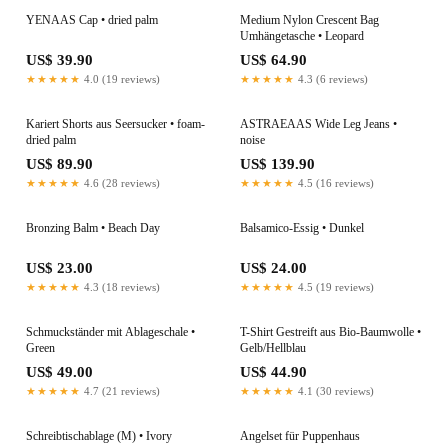
YENAAS Cap • dried palm
Medium Nylon Crescent Bag
Umhängetasche • Leopard
US$ 39.90
US$ 64.90
★★★★★
4.0 (19 reviews)
★★★★★
4.3 (6 reviews)
Kariert Shorts aus Seersucker • foam-
ASTRAEAAS Wide Leg Jeans •
dried palm
noise
US$ 89.90
US$ 139.90
★★★★★
4.6 (28 reviews)
★★★★★
4.5 (16 reviews)
Bronzing Balm • Beach Day
Balsamico-Essig • Dunkel
US$ 23.00
US$ 24.00
★★★★★
4.3 (18 reviews)
★★★★★
4.5 (19 reviews)
Schmuckständer mit Ablageschale •
T-Shirt Gestreift aus Bio-Baumwolle •
Green
Gelb/Hellblau
US$ 49.00
US$ 44.90
★★★★★
4.7 (21 reviews)
★★★★★
4.1 (30 reviews)
Schreibtischablage (M) • Ivory
Angelset für Puppenhaus