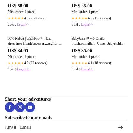
US$ 58.00
US$ 35.00
Min. order: 1 piece
Min. order: 1 piece
4.6 (7 reviews)
4.0 (11 reviews)
★★★★★
★★★★★
Sold :
Login>>
Sold :
Login>>
50% Rabatt | WashPro™ - Das
BabyCare™ + 5 Gratis
stressfreie Hundebadewerkzeug für
Fruchtschnuller! | Unser Babystuhl-
ein angenehmes Badeerlebnis!
Gürtel für bequemes Füttern und
US$ 34.95
US$ 35.00
sicheres Sitzen!
Min. order: 1 piece
Min. order: 1 piece
4.9 (22 reviews)
4.1 (16 reviews)
★★★★★
★★★★★
Sold :
Login>>
Sold :
Login>>
Share your adventures
Subscribe to our emails
Email