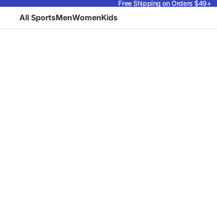
Free Shipping on Orders $49+
All Sports
Men
Women
Kids