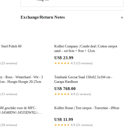
Exchange/Return Notes
 Steel Polish 60
Kolibri Company | Combi deal | Cotton sierpot
zand – set 6cm + 9cm + 12cm
US$ 23.99
 (25 reviews)
★★★★★
4.3 (13 reviews)
y - Roos - Winterhard - Wit - 3
Tuinbank Gecoat Staal 150x62.5x104 cm -
12cm - Hoogte Hoogte 20-25cm
Garapa Hardhout
US$ 768.00
 (11 reviews)
★★★★★
4.9 (5 reviews)
6M geschikt voor de MFC-
Kolibri Home | Tree sierpot - Travertine - Ø9cm
/-J4340DW/-J4535DWXL/-
US$ 11.99
 (26 reviews)
★★★★★
4.9 (21 reviews)