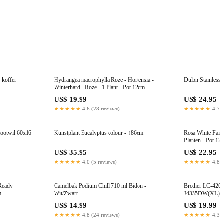
 koffer
Hydrangea macrophylla Roze - Hortensia -
Dulon Stainless
Winterhard - Roze - 1 Plant - Pot 12cm -
Hoogte Hoogte 20-30cm
US$ 19.99
US$ 24.95
★★★★★
4.6 (28 reviews)
★★★★★
4.7
stootwil 60x16
Kunstplant Eucalyptus colour - ↕86cm
Rosa White Fair
Planten - Pot 
US$ 35.95
US$ 22.95
★★★★★
4.0 (5 reviews)
★★★★★
4.8
 Ready
Camelbak Podium Chill 710 ml Bidon -
Brother LC-42
m
Wit/Zwart
J4335DW(XL)
J4540DW
US$ 14.99
US$ 19.99
★★★★★
4.8 (24 reviews)
★★★★★
4.3