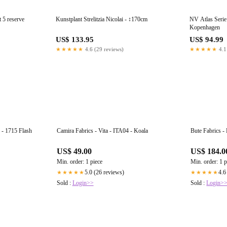
 5 reserve
Kunstplant Strelitzia Nicolai - ↕170cm
NV Atlas Serie
Kopenhagen
US$ 133.95
US$ 94.99
★★★★★
4.6 (29 reviews)
★★★★★
4.1
 - 1715 Flash
Camira Fabrics - Vita - ITA04 - Koala
US$ 49.00
US$ 184.0
Min. order: 1 piece
Min. order: 1 p
5.0 (26 reviews)
4.6
★★★★★
★★★★★
Sold :
Login>>
Sold :
Login>