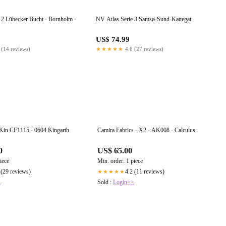
 2 Lübecker Bucht - Bornholm -
NV Atlas Serie 3 Samsø-Sund-Kattegat
US$ 74.99
 (14 reviews)
★★★★★
4.6 (27 reviews)
Bute Fabrics - Kin CF1115 - 0604 Kingarth
Camira Fabrics - X2 - AK008 - Calculus
0
US$ 65.00
iece
Min. order: 1 piece
 (29 reviews)
4.2 (11 reviews)
★★★★★
>
Sold :
Login>>