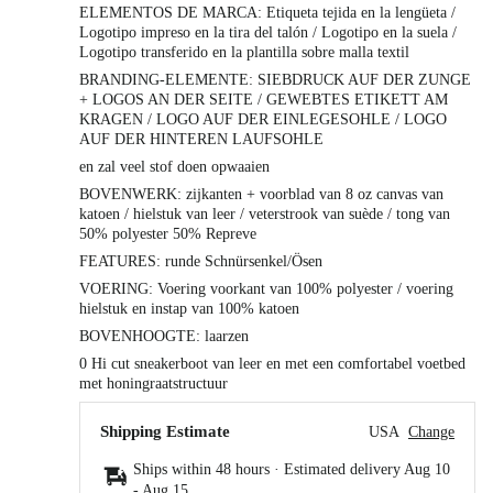
ELEMENTOS DE MARCA: Etiqueta tejida en la lengüeta /
Logotipo impreso en la tira del talón / Logotipo en la suela /
Logotipo transferido en la plantilla sobre malla textil
BRANDING-ELEMENTE: SIEBDRUCK AUF DER ZUNGE
+ LOGOS AN DER SEITE / GEWEBTES ETIKETT AM
KRAGEN / LOGO AUF DER EINLEGESOHLE / LOGO
AUF DER HINTEREN LAUFSOHLE
en zal veel stof doen opwaaien
BOVENWERK: zijkanten + voorblad van 8 oz canvas van
katoen / hielstuk van leer / veterstrook van suède / tong van
50% polyester 50% Repreve
FEATURES: runde Schnürsenkel/Ösen
VOERING: Voering voorkant van 100% polyester / voering
hielstuk en instap van 100% katoen
BOVENHOOGTE: laarzen
0 Hi cut sneakerboot van leer en met een comfortabel voetbed
met honingraatstructuur
Shipping Estimate
USA
Change
Ships within 48 hours · Estimated delivery
Aug 10
-
Aug 15