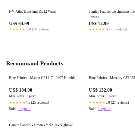
NV Atlas Duitsland DE12 Weser
Stanley Fatmax uitschuifmes met
messen
US$ 64.99
US$ 12.99
★★★★★
5.0 (10 reviews)
★★★★★
4.9 (8 reviews)
Recommand Products
Bute Fabrics - Mason CF1117 - 0407 Humble
Bute Fabrics - Mercury CF1053
US$ 184.00
US$ 132.00
Min. order: 1 piece
Min. order: 1 piece
4.5 (25 reviews)
5.0 (27 reviews)
★★★★★
★★★★★
Sold :
Login>>
Sold :
Login>>
Camira Fabrics - Urban - YN210 - Nightowl