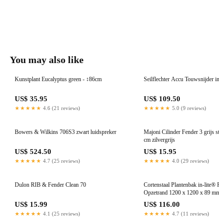
You may also like
Kunstplant Eucalyptus green - ↕86cm
Seilflechter Accu Touwsnijder in
US$ 35.95
US$ 109.50
★★★★★
4.6 (21 reviews)
★★★★★
5.0 (9 reviews)
Bowers & Wilkins 706S3 zwart luidspreker
Majoni Cilinder Fender 3 grijs 
cm zilvergrijs
US$ 524.50
US$ 15.95
★★★★★
4.7 (25 reviews)
★★★★★
4.0 (29 reviews)
Dulon RIB & Fender Clean 70
Cortenstaal Plantenbak in-lite®
Opzetrand 1200 x 1200 x 89 m
US$ 15.99
US$ 116.00
★★★★★
4.1 (25 reviews)
★★★★★
4.7 (11 reviews)