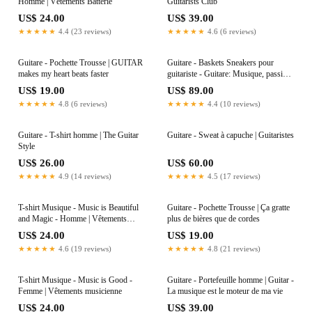
Homme | Vêtements Batterie
Guitarists Club
US$ 24.00
US$ 39.00
★★★★★
4.4 (23 reviews)
★★★★★
4.6 (6 reviews)
Guitare - Pochette Trousse | GUITAR
Guitare - Baskets Sneakers pour
makes my heart beats faster
guitariste - Guitare: Musique, passion,
évasion
US$ 19.00
US$ 89.00
★★★★★
4.8 (6 reviews)
★★★★★
4.4 (10 reviews)
Guitare - T-shirt homme | The Guitar
Guitare - Sweat à capuche | Guitaristes
Style
US$ 26.00
US$ 60.00
★★★★★
4.9 (14 reviews)
★★★★★
4.5 (17 reviews)
T-shirt Musique - Music is Beautiful
Guitare - Pochette Trousse | Ça gratte
and Magic - Homme | Vêtements
plus de bières que de cordes
Musicien
US$ 24.00
US$ 19.00
★★★★★
4.6 (19 reviews)
★★★★★
4.8 (21 reviews)
T-shirt Musique - Music is Good -
Guitare - Portefeuille homme | Guitar -
Femme | Vêtements musicienne
La musique est le moteur de ma vie
US$ 24.00
US$ 39.00