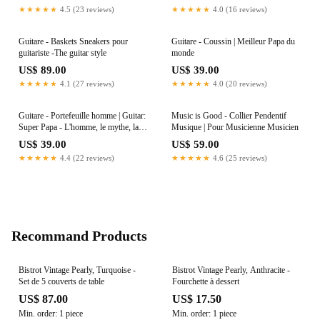
★★★★★
4.5 (23 reviews)
★★★★★
4.0 (16 reviews)
Guitare - Baskets Sneakers pour
Guitare - Coussin | Meilleur Papa du
guitariste -The guitar style
monde
US$ 89.00
US$ 39.00
★★★★★
4.1 (27 reviews)
★★★★★
4.0 (20 reviews)
Guitare - Portefeuille homme | Guitar:
Music is Good - Collier Pendentif
Super Papa - L'homme, le mythe, la
Musique | Pour Musicienne Musicien
légende
US$ 39.00
US$ 59.00
★★★★★
4.4 (22 reviews)
★★★★★
4.6 (25 reviews)
Recommand Products
Bistrot Vintage Pearly, Turquoise -
Bistrot Vintage Pearly, Anthracite -
Set de 5 couverts de table
Fourchette à dessert
US$ 87.00
US$ 17.50
Min. order: 1 piece
Min. order: 1 piece