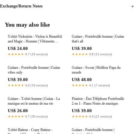
Exchange/Return Notes
You may also like
T-shirt Violoniste - Violon is Beautiful
Guitare - Portefeuille homme | Guitar
and Magic - Homme | Vêtements
that's all
Musicien
US$ 24.00
US$ 39.00
★★★★★
4.7 (10 reviews)
★★★★★
4.8 (12 reviews)
Guitare - Portefeuille homme | Guitar
Guitare - Sweat | Meilleur Papa du
vibes only
monde
US$ 39.00
US$ 48.00
★★★★★
4.0 (16 reviews)
★★★★★
4.1 (7 reviews)
Guitare - T-shirt homme | Guitar - La
Pianiste - Étui Téléphone Portefeuille
musique est le moteur de ma vie
2 en 1 - Piano Notes de musique
US$ 26.00
US$ 39.00
★★★★★
4.7 (30 reviews)
★★★★★
4.4 (21 reviews)
T-shirt Batteur - Crazy Batteur -
Guitare - Portefeuille homme |