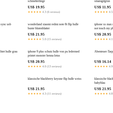
schmetterlinge
smaragdgrun
US$ 19.95
US$ 11.95
★★★★★
4.3 (6 reviews)
★★★★★
4.5
a sync usb
wonderland xiaomi redmi note 8t flip hulle
iphone xs max 
bunte blutenblatter
not touch my p
US$ 21.95
US$ 20.95
★★★★★
5.0 (15 reviews)
★★★★★
4.1
chtet hulle grau
iphone 9 plus schutz hulle von pu ledermed
Abenteuer-Tarp 
printet monster henna lotus
US$ 20.95
US$ 16.14
★★★★★
4.0 (13 reviews)
★★★★★
4.9
klassische blackberry keyone flip hulle weiss
klassische blac
babyblau
US$ 21.95
US$ 21.95
★★★★★
4.3 (11 reviews)
★★★★★
4.8