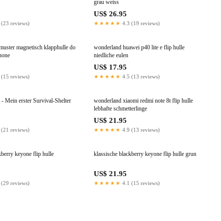
grau weiss
US$ 26.95
 (23 reviews)
★★★★★
4.3 (19 reviews)
muster magnetisch klapphulle do
wonderland huawei p40 lite e flip hulle
hone
niedliche eulen
US$ 17.95
 (15 reviews)
★★★★★
4.5 (13 reviews)
- Mein erster Survival-Shelter
wonderland xiaomi redmi note 8t flip hulle
lebhafte schmetterlinge
US$ 21.95
 (21 reviews)
★★★★★
4.9 (13 reviews)
kberry keyone flip hulle
klassische blackberry keyone flip hulle grun
US$ 21.95
 (29 reviews)
★★★★★
4.1 (15 reviews)