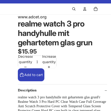
www.adcet.org
realme watch 3 pro
handyhulle mit
gehartetem glas grun
$15.95
Decrease
Increase
quantity
quantity
Add to cart
Description
realme watch 3 pro handyhulle mit gehartetem glas grunFr
Realme Watch 3 Pro Hard PC Clear Watch Case Full Coverage
Anti Scratch Protective Cover with Tempered Glass Screen
Protector Green Hard PC case built in clear tempered glass