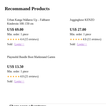
Recommand Products
Urban Kanga Wallaroo Up – Faltbarer
Jogginghose KENZO
Kindersitz 100–150 cm
US$ 69.00
US$ 27.00
Min. order: 1 piece
Min. order: 1 piece
4.4 (15 reviews)
4.6 (11 reviews)
★★★★★
★★★★★
Sold :
Login>>
Sold :
Login>>
Playmobil Bundle Boot Marktstand Garten
US$ 13.50
Min. order: 1 piece
4.0 (21 reviews)
★★★★★
Sold :
Login>>