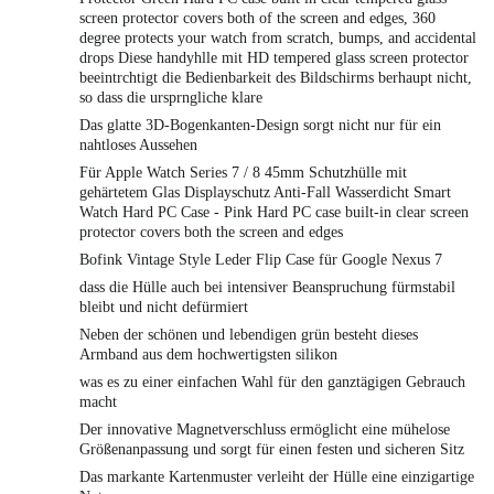
screen protector covers both of the screen and edges, 360
degree protects your watch from scratch, bumps, and accidental
drops Diese handyhlle mit HD tempered glass screen protector
beeintrchtigt die Bedienbarkeit des Bildschirms berhaupt nicht,
so dass die ursprngliche klare
Das glatte 3D-Bogenkanten-Design sorgt nicht nur für ein
nahtloses Aussehen
Für Apple Watch Series 7 / 8 45mm Schutzhülle mit
gehärtetem Glas Displayschutz Anti-Fall Wasserdicht Smart
Watch Hard PC Case - Pink Hard PC case built-in clear screen
protector covers both the screen and edges
Bofink Vintage Style Leder Flip Case für Google Nexus 7
dass die Hülle auch bei intensiver Beanspruchung fürmstabil
bleibt und nicht defürmiert
Neben der schönen und lebendigen grün besteht dieses
Armband aus dem hochwertigsten silikon
was es zu einer einfachen Wahl für den ganztägigen Gebrauch
macht
Der innovative Magnetverschluss ermöglicht eine mühelose
Größenanpassung und sorgt für einen festen und sicheren Sitz
Das markante Kartenmuster verleiht der Hülle eine einzigartige