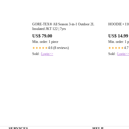
GORE-TEX® All Season 3-in-1 Outdoor 2L
HOODIE • 1
Insulated JKT 122 | 7yrs
US$ 79.00
US$ 14.99
Min. order: 1 piece
Min. order: 1 p
4.6 (8 reviews)
4.7
★★★★★
★★★★★
Sold :
Login>>
Sold :
Login>
SERVICES
HELP