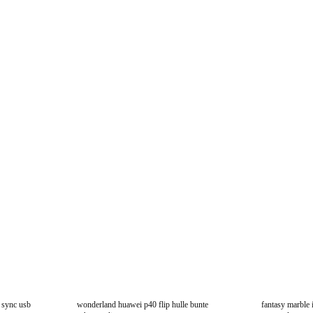
a sync usb
wonderland huawei p40 flip hulle bunte
fantasy marble