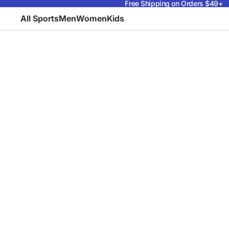
Free Shipping on Orders $49+
All Sports
Men
Women
Kids