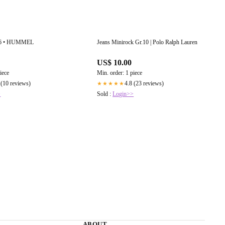
16 • HUMMEL
Jeans Minirock Gr.10 | Polo Ralph Lauren
US$ 10.00
iece
Min. order: 1 piece
 (10 reviews)
4.8 (23 reviews)
★★★★★
>
Sold :
Login>>
ABOUT