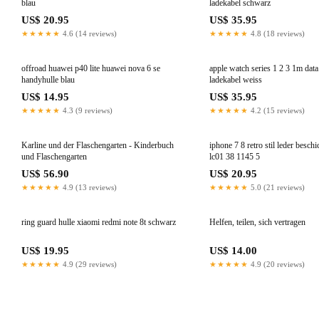
blau
ladekabel schwarz
US$ 20.95
US$ 35.95
★★★★★
4.6 (14 reviews)
★★★★★
4.8 (18 reviews)
offroad huawei p40 lite huawei nova 6 se
apple watch series 1 2 3 1m dat
handyhulle blau
ladekabel weiss
US$ 14.95
US$ 35.95
★★★★★
4.3 (9 reviews)
★★★★★
4.2 (15 reviews)
Karline und der Flaschengarten - Kinderbuch
iphone 7 8 retro stil leder beschi
und Flaschengarten
lc01 38 1145 5
US$ 56.90
US$ 20.95
★★★★★
4.9 (13 reviews)
★★★★★
5.0 (21 reviews)
ring guard hulle xiaomi redmi note 8t schwarz
Helfen, teilen, sich vertragen
US$ 19.95
US$ 14.00
★★★★★
4.9 (29 reviews)
★★★★★
4.9 (20 reviews)