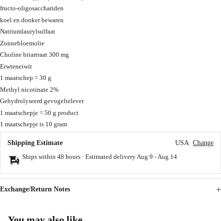
fructo-oligosacchariden
koel en donker bewaren
Natriumlaurylsulfaat
Zonnebloemolie
Choline bitartraat 300 mg
Erwteneiwit
1 maatschep = 30 g
Methyl nicotinate 2%
Gehydrolyseerd gevogeltelever
1 maatschepje = 50 g product
1 maatschepje is 10 gram
Shipping Estimate
USA
Change
Ships within 48 hours · Estimated delivery
Aug 9
-
Aug 14
Exchange/Return Notes
You may also like