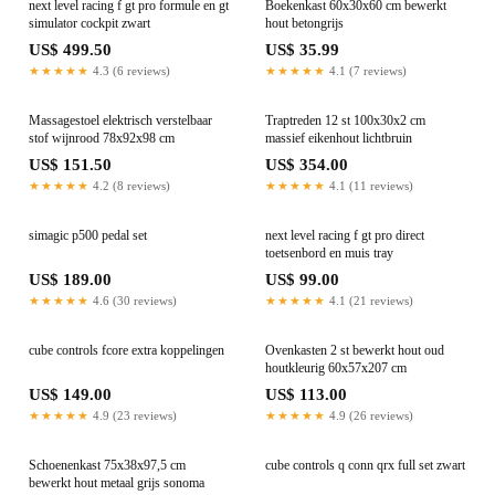
next level racing f gt pro formule en gt
Boekenkast 60x30x60 cm bewerkt
simulator cockpit zwart
hout betongrijs
US$ 499.50
US$ 35.99
★★★★★
4.3 (6 reviews)
★★★★★
4.1 (7 reviews)
Massagestoel elektrisch verstelbaar
Traptreden 12 st 100x30x2 cm
stof wijnrood 78x92x98 cm
massief eikenhout lichtbruin
US$ 151.50
US$ 354.00
★★★★★
4.2 (8 reviews)
★★★★★
4.1 (11 reviews)
simagic p500 pedal set
next level racing f gt pro direct
toetsenbord en muis tray
US$ 189.00
US$ 99.00
★★★★★
4.6 (30 reviews)
★★★★★
4.1 (21 reviews)
cube controls fcore extra koppelingen
Ovenkasten 2 st bewerkt hout oud
houtkleurig 60x57x207 cm
US$ 149.00
US$ 113.00
★★★★★
4.9 (23 reviews)
★★★★★
4.9 (26 reviews)
Schoenenkast 75x38x97,5 cm
cube controls q conn qrx full set zwart
bewerkt hout metaal grijs sonoma