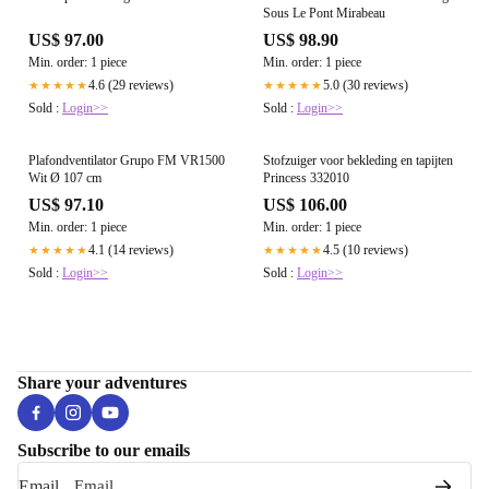
Sous Le Pont Mirabeau
US$ 97.00
US$ 98.90
Min. order: 1 piece
Min. order: 1 piece
4.6 (29 reviews)
5.0 (30 reviews)
★★★★★
★★★★★
Sold :
Login>>
Sold :
Login>>
Plafondventilator Grupo FM VR1500
Stofzuiger voor bekleding en tapijten
Wit Ø 107 cm
Princess 332010
US$ 97.10
US$ 106.00
Min. order: 1 piece
Min. order: 1 piece
4.1 (14 reviews)
4.5 (10 reviews)
★★★★★
★★★★★
Sold :
Login>>
Sold :
Login>>
Share your adventures
Subscribe to our emails
Email