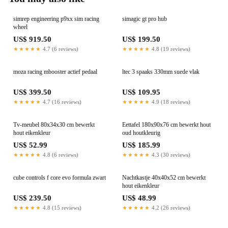
simrep engineering p9xx sim racing
simagic gt pro hub
wheel
US$ 919.50
US$ 199.50
★★★★★
4.7 (6 reviews)
★★★★★
4.8 (19 reviews)
moza racing mbooster actief pedaal
ltec 3 spaaks 330mm suede vlak
US$ 399.50
US$ 109.95
★★★★★
4.7 (16 reviews)
★★★★★
4.9 (18 reviews)
Tv-meubel 80x34x30 cm bewerkt
Eettafel 180x90x76 cm bewerkt hout
hout eikenkleur
oud houtkleurig
US$ 52.99
US$ 185.99
★★★★★
4.8 (6 reviews)
★★★★★
4.3 (30 reviews)
cube controls f core evo formula zwart
Nachtkastje 40x40x52 cm bewerkt
hout eikenkleur
US$ 239.50
US$ 48.99
★★★★★
4.8 (15 reviews)
★★★★★
4.2 (26 reviews)