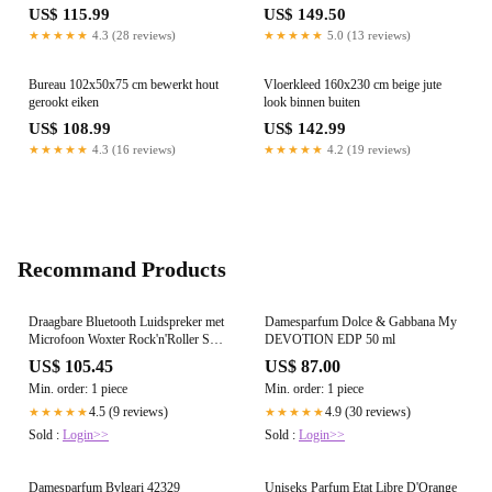
US$ 115.99
US$ 149.50
★★★★★
4.3 (28 reviews)
★★★★★
5.0 (13 reviews)
Bureau 102x50x75 cm bewerkt hout
Vloerkleed 160x230 cm beige jute
gerookt eiken
look binnen buiten
US$ 108.99
US$ 142.99
★★★★★
4.3 (16 reviews)
★★★★★
4.2 (19 reviews)
Recommand Products
Draagbare Bluetooth Luidspreker met
Damesparfum Dolce & Gabbana My
Microfoon Woxter Rock'n'Roller ST
DEVOTION EDP 50 ml
Zwart 100 W
US$ 105.45
US$ 87.00
Min. order: 1 piece
Min. order: 1 piece
4.5 (9 reviews)
4.9 (30 reviews)
★★★★★
★★★★★
Sold :
Login>>
Sold :
Login>>
Damesparfum Bvlgari 42329
Uniseks Parfum Etat Libre D'Orange