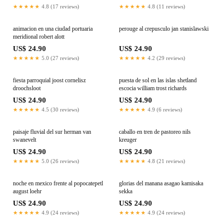
★★★★★
4.8 (17 reviews)
★★★★★
4.8 (11 reviews)
animacion en una ciudad portuaria
perouge al crepusculo jan stanislawski
meridional robert alott
US$ 24.90
US$ 24.90
★★★★★
5.0 (27 reviews)
★★★★★
4.2 (29 reviews)
fiesta parroquial joost cornelisz
puesta de sol en las islas shetland
droochsloot
escocia william trost richards
US$ 24.90
US$ 24.90
★★★★★
4.5 (30 reviews)
★★★★★
4.9 (6 reviews)
paisaje fluvial del sur herman van
caballo en tren de pastoreo nils
swanevelt
kreuger
US$ 24.90
US$ 24.90
★★★★★
5.0 (26 reviews)
★★★★★
4.8 (21 reviews)
noche en mexico frente al popocatepetl
glorias del manana asagao kamisaka
august loehr
sekka
US$ 24.90
US$ 24.90
★★★★★
4.9 (24 reviews)
★★★★★
4.9 (24 reviews)