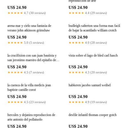
reproduccion de arte
US$ 24.90
US$ 24.90
★★★★★
4.7 (30 reviews)
★★★★★
4.4 (29 reviews)
arena mar y cielo una fantasia de
budleigh salterton una forma mas facil
verano john atkinson grimshaw
de bajar la acantilado william crotch
US$ 24.90
US$ 24.90
★★★★★
5.0 (5 reviews)
★★★★★
4.0 (28 reviews)
la crucifixion con san juan bautista y
vista sobre el lago de bled carl hasch
san jeronimo maestro del epitafio de
breidenbach
US$ 24.90
US$ 24.90
★★★★★
4.5 (7 reviews)
★★★★★
4.3 (20 reviews)
la cuenca de la villa medicis jean
habkeren jacobo samuel weibel
baptiste camille corot
US$ 24.90
US$ 24.90
★★★★★
4.5 (23 reviews)
★★★★★
4.9 (19 reviews)
hercules y dejanira reproduccion de
desfile infantil thomas cooper gotch
arte antonio del pollaiuolo
US$ 24.90
US$ 24.90