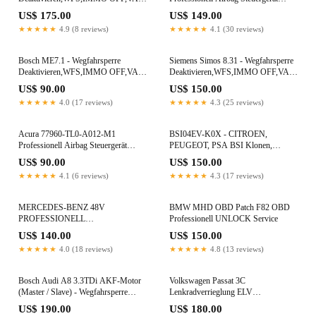
VW AUDI SKODA SEAT
Reparatur
US$ 175.00
US$ 149.00
★★★★★
4.9 (8 reviews)
★★★★★
4.1 (30 reviews)
Bosch ME7.1 - Wegfahrsperre
Siemens Simos 8.31 - Wegfahrsperre
Deaktivieren,WFS,IMMO OFF,VAG
Deaktivieren,WFS,IMMO OFF,VAG
VW AUDI SKODA SEAT
VW AUDI SKODA SEAT
US$ 90.00
US$ 150.00
★★★★★
4.0 (17 reviews)
★★★★★
4.3 (25 reviews)
Acura 77960-TL0-A012-M1
BSI04EV-K0X - CITROEN,
Professionell Airbag Steuergerät
PEUGEOT, PSA BSI Klonen,
Reparatur
Datenübernahme, Reparatur, Citroen
US$ 90.00
US$ 150.00
★★★★★
4.1 (6 reviews)
★★★★★
4.3 (17 reviews)
MERCEDES-BENZ 48V
BMW MHD OBD Patch F82 OBD
PROFESSIONELL
Professionell UNLOCK Service
LITHIUMBATTERIE REPARATUR
US$ 140.00
US$ 150.00
W205
★★★★★
4.0 (18 reviews)
★★★★★
4.8 (13 reviews)
Bosch Audi A8 3.3TDi AKF-Motor
Volkswagen Passat 3C
(Master / Slave) - Wegfahrsperre
Lenkradverrieglung ELV
Deaktivieren,WFS,IMMO OFF,VAG
Deaktivierung Professionell Reparatur
US$ 190.00
US$ 180.00
VW AUDI SKODA SEAT