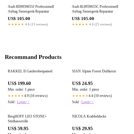
Audi 8D0959655J Professionell
Audi 8L0959655C Professionell
Airbag Steuergerät Reparatur
Airbag Steuergerät Reparatur
US$ 105.00
US$ 105.00
★★★★★
4.6 (13 reviews)
★★★★★
4.0 (25 reviews)
Recommand Products
RAKKEL II Garderobenpaneel
SIAN Alpine Forest Duftkerze
US$ 199.60
US$ 24.95
Min. order: 1 piece
Min. order: 1 piece
4.9 (16 reviews)
4.4 (10 reviews)
★★★★★
★★★★★
Sold :
Login>>
Sold :
Login>>
BergHOFF LEO STONE+
NICOLA Krabbeldecke
Stielkasserolle
US$ 59.95
US$ 29.95