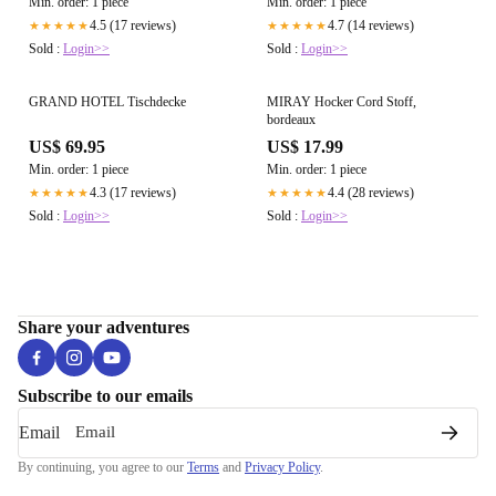
Min. order: 1 piece
Min. order: 1 piece
4.5 (17 reviews)
4.7 (14 reviews)
★★★★★
★★★★★
Sold :
Login>>
Sold :
Login>>
GRAND HOTEL Tischdecke
MIRAY Hocker Cord Stoff,
bordeaux
US$ 69.95
US$ 17.99
Min. order: 1 piece
Min. order: 1 piece
4.3 (17 reviews)
4.4 (28 reviews)
★★★★★
★★★★★
Sold :
Login>>
Sold :
Login>>
Share your adventures
Subscribe to our emails
Email
By continuing, you agree to our
Terms
and
Privacy Policy
.