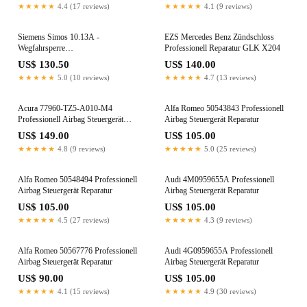
★★★★★
4.4 (17 reviews)
★★★★★
4.1 (9 reviews)
Siemens Simos 10.13A -
EZS Mercedes Benz Zündschloss
Wegfahrsperre
Professionell Reparatur GLK X204
Deaktivieren,WFS,IMMO OFF,VAG
US$ 130.50
US$ 140.00
VW AUDI SKODA SEAT
★★★★★
5.0 (10 reviews)
★★★★★
4.7 (13 reviews)
Acura 77960-TZ5-A010-M4
Alfa Romeo 50543843 Professionell
Professionell Airbag Steuergerät
Airbag Steuergerät Reparatur
Reparatur
US$ 149.00
US$ 105.00
★★★★★
4.8 (9 reviews)
★★★★★
5.0 (25 reviews)
Alfa Romeo 50548494 Professionell
Audi 4M0959655A Professionell
Airbag Steuergerät Reparatur
Airbag Steuergerät Reparatur
US$ 105.00
US$ 105.00
★★★★★
4.5 (27 reviews)
★★★★★
4.3 (9 reviews)
Alfa Romeo 50567776 Professionell
Audi 4G0959655A Professionell
Airbag Steuergerät Reparatur
Airbag Steuergerät Reparatur
US$ 90.00
US$ 105.00
★★★★★
4.1 (15 reviews)
★★★★★
4.9 (30 reviews)