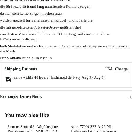
die für Flexibilität und lang anhaltenden Komfort sorgen
da man sich keine Sorgen machen muss
wurden speziell für Surferinnen entwickelt und für alle die
die mit gepolstertem Polyester-Jersey gefüttert sind
eine festere Zwischenschicht zur Stoßdämpfung und eine 5 mm dicke
EVA/Gummi-Außensohle
halb Stiefeletten und umhüllt deine Füße mit einem ultrabequemen Obermaterial
aus Mesh
Der Montana ist halb Hausschuh
Shipping Estimate
USA
Change
Ships within 48 hours · Estimated delivery
Aug 9
-
Aug 14
Exchange/Return Notes
You may also like
Siemens Simos 6.3 - Wegfahrsperre
Acura 77960-SEP-A120-M1
Deaktivieren,WFS,IMMO OFF,VAG
Professionell Airbag Steuergerät