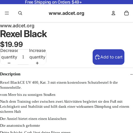
Free Shipping on Orders $49+
www.adcet.org
www.adcet.org
Rexel Black
$19.99
Decrease
Increase
quantity
quantity
Add to cart
Description
Rexel BlackCE UV 400, Kat. 3 mit einem kostenlosen Schutzbeutel fr die
Sonnenbrille.
vom Meer bis zu sonnigen Straßen
Nach dem Training oder zwischen zwei Aktivitäten begleitet sie den Fuß mit
Leichtigkeit und Stabilität und hilft dank einer wirksamen Dämpfung und einem
sicheren Halt
Der Anniel bietet einen einen klassischen
Die anatomisch geformte
Dritte Schicht: Cork lässt deine Füsse atmen