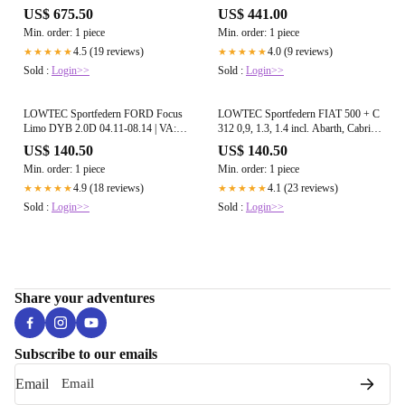
DB3 03.07- | VA: HA:
VA:0-70 HA: 20-60
US$ 675.50
US$ 441.00
Min. order: 1 piece
Min. order: 1 piece
4.5 (19 reviews)
4.0 (9 reviews)
★★★★★
★★★★★
Sold :
Login>>
Sold :
Login>>
LOWTEC Sportfedern FORD Focus
LOWTEC Sportfedern FIAT 500 + C
Limo DYB 2.0D 04.11-08.14 | VA:20
312 0,9, 1.3, 1.4 incl. Abarth, Cabrio
HA: 20
09.07- | VA:30 HA: 40
US$ 140.50
US$ 140.50
Min. order: 1 piece
Min. order: 1 piece
4.9 (18 reviews)
4.1 (23 reviews)
★★★★★
★★★★★
Sold :
Login>>
Sold :
Login>>
Share your adventures
Subscribe to our emails
Email