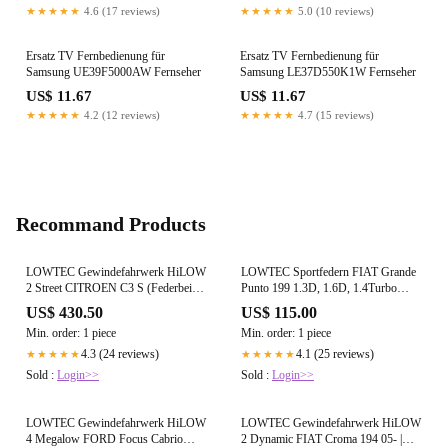
★★★★★
4.6 (17 reviews)
★★★★★
5.0 (10 reviews)
Ersatz TV Fernbedienung für
Ersatz TV Fernbedienung für
Samsung UE39F5000AW Fernseher
Samsung LE37D550K1W Fernseher
US$ 11.67
US$ 11.67
★★★★★
4.2 (12 reviews)
★★★★★
4.7 (15 reviews)
Recommand Products
LOWTEC Gewindefahrwerk HiLOW
LOWTEC Sportfedern FIAT Grande
2 Street CITROEN C3 S (Federbein
Punto 199 1.3D, 1.6D, 1.4Turbo
VA 51 mm) 17- | VA:0-70 HA: 20-70
10.05- | VA:30 HA: --
US$ 430.50
US$ 115.00
Min. order: 1 piece
Min. order: 1 piece
4.3 (24 reviews)
4.1 (25 reviews)
★★★★★
★★★★★
Sold :
Login>>
Sold :
Login>>
LOWTEC Gewindefahrwerk HiLOW
LOWTEC Gewindefahrwerk HiLOW
4 Megalow FORD Focus Cabrio
2 Dynamic FIAT Croma 194 05- |