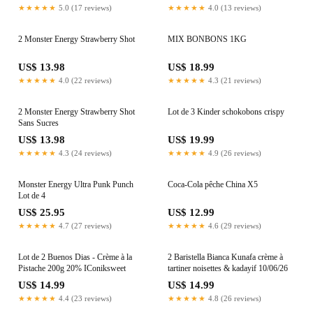
★★★★★
5.0 (17 reviews)
★★★★★
4.0 (13 reviews)
2 Monster Energy Strawberry Shot
MIX BONBONS 1KG
US$ 13.98
US$ 18.99
★★★★★
4.0 (22 reviews)
★★★★★
4.3 (21 reviews)
2 Monster Energy Strawberry Shot
Lot de 3 Kinder schokobons crispy
Sans Sucres
US$ 13.98
US$ 19.99
★★★★★
4.3 (24 reviews)
★★★★★
4.9 (26 reviews)
Monster Energy Ultra Punk Punch
Coca-Cola pêche China X5
Lot de 4
US$ 25.95
US$ 12.99
★★★★★
4.7 (27 reviews)
★★★★★
4.6 (29 reviews)
Lot de 2 Buenos Dias - Crème à la
2 Baristella Bianca Kunafa crème à
Pistache 200g 20% IConiksweet
tartiner noisettes & kadayif 10/06/26
US$ 14.99
US$ 14.99
★★★★★
4.4 (23 reviews)
★★★★★
4.8 (26 reviews)