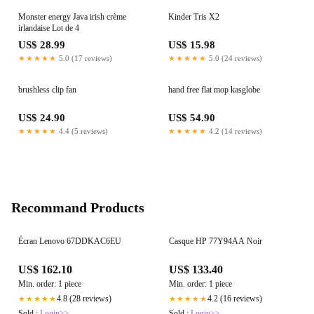
Monster energy Java irish crème
Kinder Tris X2
irlandaise Lot de 4
US$ 28.99
US$ 15.98
★★★★★
5.0 (17 reviews)
★★★★★
5.0 (24 reviews)
brushless clip fan
hand free flat mop kasglobe
US$ 24.90
US$ 54.90
★★★★★
4.4 (5 reviews)
★★★★★
4.2 (14 reviews)
Recommand Products
Écran Lenovo 67DDKAC6EU
Casque HP 77Y94AA Noir
US$ 162.10
US$ 133.40
Min. order: 1 piece
Min. order: 1 piece
4.8 (28 reviews)
4.2 (16 reviews)
★★★★★
★★★★★
Sold :
Login>>
Sold :
Login>>