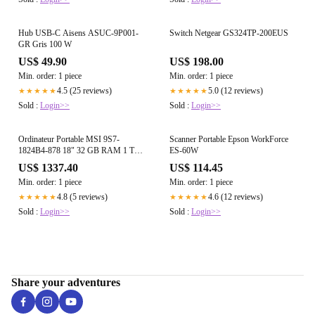
Hub USB-C Aisens ASUC-9P001-
Switch Netgear GS324TP-200EUS
GR Gris 100 W
US$ 49.90
US$ 198.00
Min. order: 1 piece
Min. order: 1 piece
4.5 (25 reviews)
5.0 (12 reviews)
★★★★★
★★★★★
Sold :
Login>>
Sold :
Login>>
Ordinateur Portable MSI 9S7-
Scanner Portable Epson WorkForce
1824B4-878 18" 32 GB RAM 1 TB
ES-60W
SSD intel core ultra 9 275HX
US$ 1337.40
US$ 114.45
Min. order: 1 piece
Min. order: 1 piece
4.8 (5 reviews)
4.6 (12 reviews)
★★★★★
★★★★★
Sold :
Login>>
Sold :
Login>>
Share your adventures