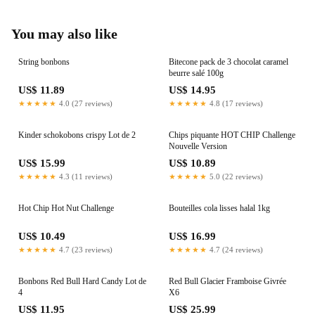
You may also like
String bonbons
Bitecone pack de 3 chocolat caramel
beurre salé 100g
US$ 11.89
US$ 14.95
★★★★★
4.0 (27 reviews)
★★★★★
4.8 (17 reviews)
Kinder schokobons crispy Lot de 2
Chips piquante HOT CHIP Challenge
Nouvelle Version
US$ 15.99
US$ 10.89
★★★★★
4.3 (11 reviews)
★★★★★
5.0 (22 reviews)
Hot Chip Hot Nut Challenge
Bouteilles cola lisses halal 1kg
US$ 10.49
US$ 16.99
★★★★★
4.7 (23 reviews)
★★★★★
4.7 (24 reviews)
Bonbons Red Bull Hard Candy Lot de
Red Bull Glacier Framboise Givrée
4
X6
US$ 11.95
US$ 25.99