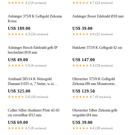
★★★★★
4.2 (9 reviews)
★★★★★
4.7 (24 reviews)
Anhänger 375/9 K Gelbgold Zirkonia
Anhänger Boxer Edelstahl Ø18 mm
Kreuz
US$ 189.00
US$ 39.00
★★★★★
4.3 (24 reviews)
★★★★★
4.0 (22 reviews)
Anhänger Hirsch Edelstahl gelb IP
Halskette 375/9 K Gelbgold 42 cm
beschichtet Ø18 mm
US$ 49.00
US$ 147.00
★★★★★
5.0 (6 reviews)
★★★★★
4.4 (18 reviews)
Armband 585/14 K Weissgold
Ohrstecker 375/9 K Gelbgold
Diamant 0.035 ct, 7 Steine, w-si
Zirkonia Ø8 mm Monatsstein
verstellbar
September
US$ 325.00
US$ 129.50
★★★★★
5.0 (18 reviews)
★★★★★
4.7 (9 reviews)
Collier Silber rhodiniert Pfote 42-45
Ohrstecker Silber Zirkonia gelb
cm verstellbar Ø12 mm
vergoldet Ø4 mm
US$ 69.00
US$ 39.00
★★★★★
4.5 (8 reviews)
★★★★★
4.4 (28 reviews)