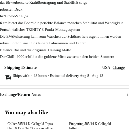
das für verbesserte Kraftübertragung und Stabilität sorgt
robusten Deck
be/GtSl66V3ZQw
6 cm bietet das Board die perfekte Balance zwischen Stabilität und Wendigkeit
Fortschrittliches TRINITY 3-Punkt-Montagesystem
Die EVAPolsterung kann zum Waschen der Schützer herausgenommen werden
robust und optimal für kleinere Fahrerinnen und Fahrer
Balance Bar und die originale Training Matte
Der Chilli 4000er bildet die goldene Mitte zwischen den beiden Scootern
Shipping Estimate
USA
Change
Ships within 48 hours · Estimated delivery
Aug 8
-
Aug 13
Exchange/Return Notes
You may also like
Collier 585/14 K Gelbgold Topas
Fingerring 585/14 K Gelbgold
blau, 0.15 ct 39-42 cm verstellbar
Infinity