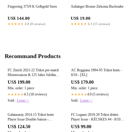
Fingerring 375/9 K Gelbgold Stern
Anhänger Bronze Zirkonia Buchstabe
US$ 144.00
US$ 19.00
★★★★★
4.8 (8 reviews)
★★★★★
4.3 (15 reviews)
Recommand Products
FC Zürich 2021-22 Trikot pre-match
AC Reggiana 1994-95 Trikot heim -
Meistersaison & 125 Jahre Jubiläum -
8/10 - [XL]
7/10 - [M]
US$ 199.00
US$ 179.00
Min. order: 1 piece
Min. order: 1 piece
4.5 (18 reviews)
4.0 (5 reviews)
★★★★★
★★★★★
Sold :
Login>>
Sold :
Login>>
Galatasaray 2014-15 Trikot heim
FC Lugano 2019-20 Trikot drittes
Player Issue Double-Saison -
Player Issue - KÉCSKES #4 - 8/10 -
XHEMAILI #6 - 5/10 - [S]
[L]
US$ 124.50
US$ 99.00