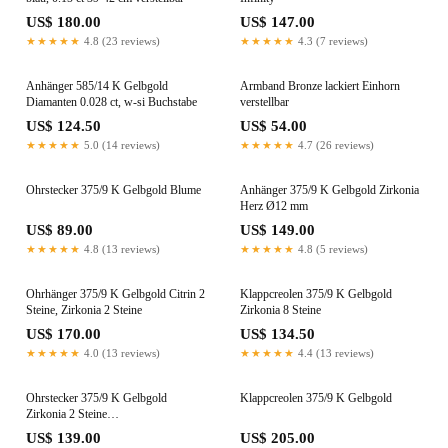
US$ 180.00
US$ 147.00
★★★★★
4.8 (23 reviews)
★★★★★
4.3 (7 reviews)
Anhänger 585/14 K Gelbgold
Armband Bronze lackiert Einhorn
Diamanten 0.028 ct, w-si Buchstabe
verstellbar
US$ 124.50
US$ 54.00
★★★★★
5.0 (14 reviews)
★★★★★
4.7 (26 reviews)
Ohrstecker 375/9 K Gelbgold Blume
Anhänger 375/9 K Gelbgold Zirkonia
Herz Ø12 mm
US$ 89.00
US$ 149.00
★★★★★
4.8 (13 reviews)
★★★★★
4.8 (5 reviews)
Ohrhänger 375/9 K Gelbgold Citrin 2
Klappcreolen 375/9 K Gelbgold
Steine, Zirkonia 2 Steine
Zirkonia 8 Steine
US$ 170.00
US$ 134.50
★★★★★
4.0 (13 reviews)
★★★★★
4.4 (13 reviews)
Ohrstecker 375/9 K Gelbgold
Klappcreolen 375/9 K Gelbgold
Zirkonia 2 Steine
Süsswasserzuchtperle, 2 Perlen, 5.5
US$ 139.00
US$ 205.00
mm