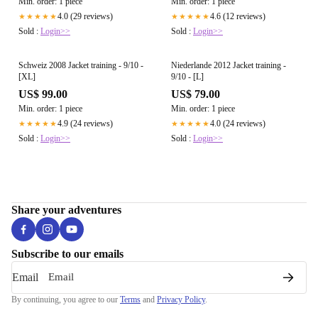
Min. order: 1 piece
Min. order: 1 piece
4.0 (29 reviews)
4.6 (12 reviews)
★★★★★
★★★★★
Sold :
Login>>
Sold :
Login>>
Schweiz 2008 Jacket training - 9/10 -
Niederlande 2012 Jacket training -
[XL]
9/10 - [L]
US$ 99.00
US$ 79.00
Min. order: 1 piece
Min. order: 1 piece
4.9 (24 reviews)
4.0 (24 reviews)
★★★★★
★★★★★
Sold :
Login>>
Sold :
Login>>
Share your adventures
Subscribe to our emails
Email
By continuing, you agree to our
Terms
and
Privacy Policy
.