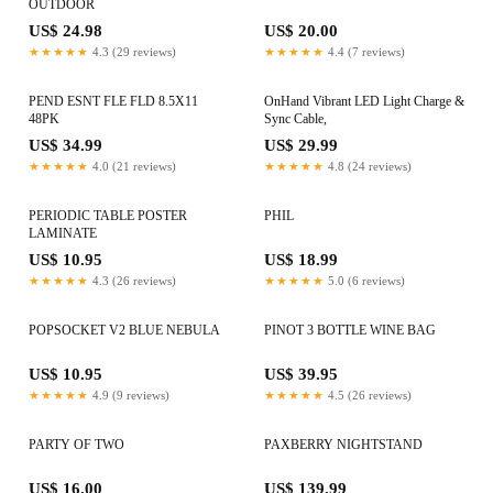
OUTDOOR
US$ 24.98
US$ 20.00
★★★★★
4.3 (29 reviews)
★★★★★
4.4 (7 reviews)
PEND ESNT FLE FLD 8.5X11
OnHand Vibrant LED Light Charge &
48PK
Sync Cable,
US$ 34.99
US$ 29.99
★★★★★
4.0 (21 reviews)
★★★★★
4.8 (24 reviews)
PERIODIC TABLE POSTER
PHIL
LAMINATE
US$ 10.95
US$ 18.99
★★★★★
4.3 (26 reviews)
★★★★★
5.0 (6 reviews)
POPSOCKET V2 BLUE NEBULA
PINOT 3 BOTTLE WINE BAG
US$ 10.95
US$ 39.95
★★★★★
4.9 (9 reviews)
★★★★★
4.5 (26 reviews)
PARTY OF TWO
PAXBERRY NIGHTSTAND
US$ 16.00
US$ 139.99