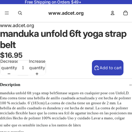
Free Shipping on Orders $49+
www.adcet.org
www.adcet.org
manduka unfold 6ft yoga strap
belt
$16.95
Decrease
Increase
quantity
quantity
Add to cart
Description
manduka unfold 6ft yoga strap beltSintase seguro en cualquier pose con UnfoLD.
Esta correa tiene una hebilla de anillo cuadrada actualizada y est hecha de polister
100 % reciclado. 6' (183cm) La correa de cincha tiene un grosor de 2 mm. La
hebilla de anillo cuadrado es duradera y est hecha de metal. La correa de polister
reciclado flexible hace que la correa sea fcil de agarrar incluso en las posiciones ms
difciles Hecho de polister 100% reciclado Uso y cuidado Lavar a mano, colgar
si sabe que es sensible incluso a los rastros de látex
spas y escuelas