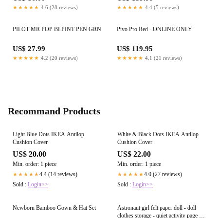
★★★★★
4.6 (28 reviews)
★★★★★
4.4 (5 reviews)
PILOT MR POP BLPINT PEN GRN
Pivo Pro Red - ONLINE ONLY
US$ 27.99
US$ 119.95
★★★★★
4.2 (20 reviews)
★★★★★
4.1 (21 reviews)
Recommand Products
Light Blue Dots IKEA Antilop
White & Black Dots IKEA Antilop
Cushion Cover
Cushion Cover
US$ 20.00
US$ 22.00
Min. order: 1 piece
Min. order: 1 piece
4.4 (14 reviews)
4.0 (27 reviews)
★★★★★
★★★★★
Sold :
Login>>
Sold :
Login>>
Newborn Bamboo Gown & Hat Set
Astronaut girl felt paper doll - doll
clothes storage - quiet activity page -