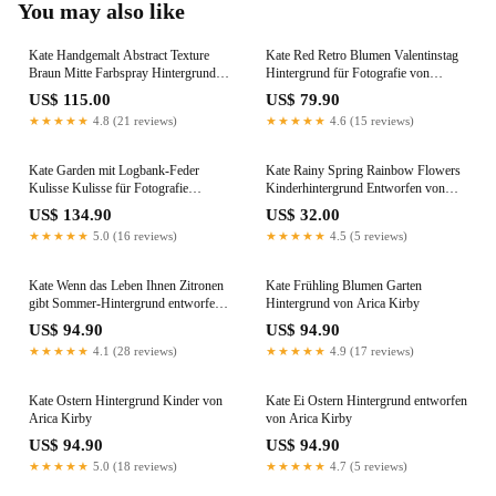
You may also like
Kate Handgemalt Abstract Texture
Kate Red Retro Blumen Valentinstag
Braun Mitte Farbspray Hintergrund
Hintergrund für Fotografie von
Leinwand
Jerry_Sina entworfen
US$ 115.00
US$ 79.90
★★★★★
4.8 (21 reviews)
★★★★★
4.6 (15 reviews)
Kate Garden mit Logbank-Feder
Kate Rainy Spring Rainbow Flowers
Kulisse Kulisse für Fotografie
Kinderhintergrund Entworfen von
Entworfen von Pine Park Collection
Leann West
US$ 134.90
US$ 32.00
★★★★★
5.0 (16 reviews)
★★★★★
4.5 (5 reviews)
Kate Wenn das Leben Ihnen Zitronen
Kate Frühling Blumen Garten
gibt Sommer-Hintergrund entworfen
Hintergrund von Arica Kirby
von Arica Kirby
US$ 94.90
US$ 94.90
★★★★★
4.1 (28 reviews)
★★★★★
4.9 (17 reviews)
Kate Ostern Hintergrund Kinder von
Kate Ei Ostern Hintergrund entworfen
Arica Kirby
von Arica Kirby
US$ 94.90
US$ 94.90
★★★★★
5.0 (18 reviews)
★★★★★
4.7 (5 reviews)