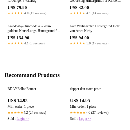
für Jungen / Vatertag
Geburtstag Hintergrund für Kinder
von Dottie Grenier
US$ 79.90
US$ 32.00
★★★★★
4.0 (17 reviews)
★★★★★
4.1 (14 reviews)
Kate-Baby-Dusche-Blau-Grün-
Kate Weihnachten Hintergrund Holz
goldene KauseLungs-Hintergrund für
von Arica Kirby
die Fotografie entworfen von Mini
US$ 134.90
US$ 94.90
MakeBelieve
★★★★★
4.1 (8 reviews)
★★★★★
5.0 (17 reviews)
Recommand Products
BDAYBallonBanner
dapper dan matte paste
US$ 14.95
US$ 14.95
Min. order: 1 piece
Min. order: 1 piece
4.2 (24 reviews)
4.0 (27 reviews)
★★★★★
★★★★★
Sold :
Login>>
Sold :
Login>>