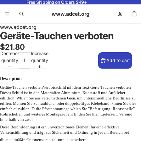
Free Shipping on Orders $49+
www.adcet.org
www.adcet.org
Geräte-Tauchen verboten
$21.80
Decrease
Increase
quantity
quantity
Add to cart
Description
Geräte-Tauchen verbotenVerbotsschild mit dem Text Gerte Tauchen verboten
Dieses Schild ist in den Materialien Aluminium, Kunststoff und Aufkleber
erhltlich. Whlen Sie aus verschiedenen Gren, um unterschiedliche Bedrfnisse zu
erfllen. Mchten Sie Schraublcher oder doppelseitiges Klebeband, knnen Sie dies
einfach auswhlen. Fr die Pfostenmontage whlen Sie "Befestigung: Rohrschelle".
Rohrschellen und weiteres Montagezubehr finden Sie hier. Lieferzeit: Versand
innerhalb von zwei
Diese Beschilderung ist ein unverzichtbares Element für eine effektive
Verkehrsführung und trägt zur Sicherheit und Ordnung in jedem Bereich bei
die regelmäßig Gruppenveranstaltungen beherbergt