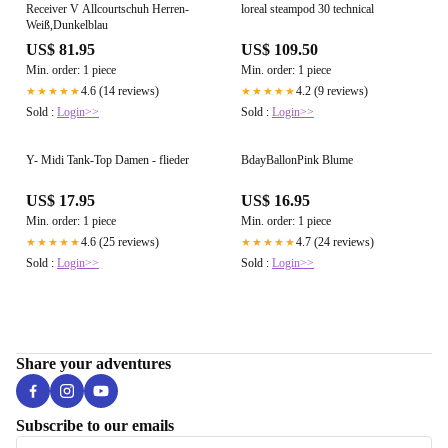
Receiver V Allcourtschuh Herren-
loreal steampod 30 technical
Weiß,Dunkelblau
US$ 81.95
US$ 109.50
Min. order: 1 piece
Min. order: 1 piece
4.6 (14 reviews)
4.2 (9 reviews)
★★★★★
★★★★★
Sold :
Login>>
Sold :
Login>>
Y- Midi Tank-Top Damen - flieder
BdayBallonPink Blume
US$ 17.95
US$ 16.95
Min. order: 1 piece
Min. order: 1 piece
4.6 (25 reviews)
4.7 (24 reviews)
★★★★★
★★★★★
Sold :
Login>>
Sold :
Login>>
Share your adventures
Subscribe to our emails