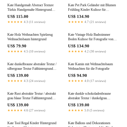
Kate Handgemalt Abstract Texture
Kate Pet Park Geländer mit Blumen
Türkis Handgemalte Hintergrund
Frühling Kinder Kulisse für
Leinwand
Fotografie von Erin Larkins
US$ 115.00
US$ 134.90
entworfen
★★★★★
4.3 (11 reviews)
★★★★★
4.7 (21 reviews)
Kate Holz Weihnachten Spielzeug
Kate Vintage Holz Badezimmer
Weihnachtsbaum hintergrund
Boden Kulisse für Fotografie von
Erin Larkins entworfen
US$ 79.90
US$ 134.90
★★★★★
4.5 (10 reviews)
★★★★★
4.2 (30 reviews)
Kate dunkelbraune abstrakte Textur /
Kate Kamin mit Weihnachtsbaum
silbergraue Textur Falthintergrund
Weihnachten für die Fotografie
Fotografie 1.5x2m
US$ 139.00
US$ 94.90
★★★★★
4.3 (24 reviews)
★★★★★
4.0 (17 reviews)
Kate Rust abstrakte Textur / abstrakt
Kate dunkle schokoladenbraune
grau blaue Textur Falthintergrund
abstrakte Textur / dunkelgrau
Doppelseitig Fotografie
schwarze Textur Falthintergrund
US$ 139.00
US$ 139.00
5X6.5ft(1.5x2m)
Fotografie 5X6.5ft (1.5x2m)
★★★★★
4.6 (27 reviews)
★★★★★
5.0 (5 reviews)
Kate Tool Regal Kinder Hintergrund
Kate Ballons und Dekorationen