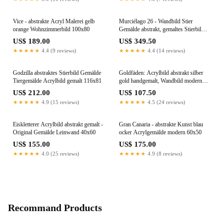
Vice - abstrakte Acryl Malerei gelb
Murciélago 26 - Wandbild Stier
orange Wohnzimmerbild 100x80
Gemälde abstrakt, gemaltes Stierbild
150x100cm
US$ 189.00
US$ 349.50
★★★★★
4.4 (9 reviews)
★★★★★
4.4 (14 reviews)
Godzilla abstraktes Stierbild Gemälde
Goldfäden: Acrylbild abstrakt silber
Tiergemälde Acrylbild gemalt 116x81
gold handgemalt, Wandbild modern
60x60
US$ 212.00
US$ 107.50
★★★★★
4.9 (15 reviews)
★★★★★
4.5 (24 reviews)
Eiskletterer Acrylbild abstrakt gemalt -
Gran Canaria - abstrakte Kunst blau
Original Gemälde Leinwand 40x60
ocker Acrylgemälde modern 60x50
US$ 155.00
US$ 175.00
★★★★★
4.0 (25 reviews)
★★★★★
4.9 (8 reviews)
Recommand Products