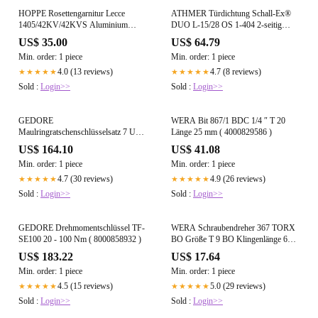
HOPPE Rosettengarnitur Lecce
ATHMER Türdichtung Schall-Ex®
1405/42KV/42KVS Aluminium
DUO L-15/28 OS 1-404 2-seitig
F49/F9-2 ( 3000220013 )
Länge 958 mm ( 3327023037 )
US$ 35.00
US$ 64.79
Min. order: 1 piece
Min. order: 1 piece
4.0 (13 reviews)
4.7 (8 reviews)
★★★★★
★★★★★
Sold :
Login>>
Sold :
Login>>
GEDORE
WERA Bit 867/1 BDC 1/4 ″ T 20
Maulringratschenschlüsselsatz 7 UR-
Länge 25 mm ( 4000829586 )
012 12-teilig Schlüsselweiten 8-19
US$ 164.10
US$ 41.08
mm ( 4000821990 )
Min. order: 1 piece
Min. order: 1 piece
4.7 (30 reviews)
4.9 (26 reviews)
★★★★★
★★★★★
Sold :
Login>>
Sold :
Login>>
GEDORE Drehmomentschlüssel TF-
WERA Schraubendreher 367 TORX
SE100 20 - 100 Nm ( 8000858932 )
BO Größe T 9 BO Klingenlänge 60
mm ( 4000827879 )
US$ 183.22
US$ 17.64
Min. order: 1 piece
Min. order: 1 piece
4.5 (15 reviews)
5.0 (29 reviews)
★★★★★
★★★★★
Sold :
Login>>
Sold :
Login>>