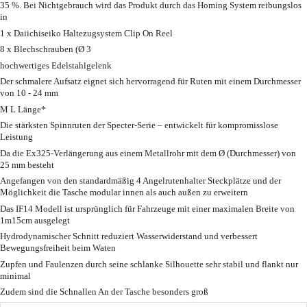
35 %. Bei Nichtgebrauch wird das Produkt durch das Homing System reibungslos
in
1 x Daiichiseiko Haltezugsystem Clip On Reel
8 x Blechschrauben (Ø 3
hochwertiges Edelstahlgelenk
Der schmalere Aufsatz eignet sich hervorragend für Ruten mit einem Durchmesser
von 10 - 24 mm
M L Länge*
Die stärksten Spinnruten der Specter-Serie – entwickelt für kompromisslose
Leistung
Da die Ex325-Verlängerung aus einem Metallrohr mit dem Ø (Durchmesser) von
25 mm besteht
Angefangen von den standardmäßig 4 Angelrutenhalter Steckplätze und der
Möglichkeit die Tasche modular innen als auch außen zu erweitern
Das IF14 Modell ist ursprünglich für Fahrzeuge mit einer maximalen Breite von
1m15cm ausgelegt
Hydrodynamischer Schnitt reduziert Wasserwiderstand und verbessert
Bewegungsfreiheit beim Waten
Zupfen und Faulenzen durch seine schlanke Silhouette sehr stabil und flankt nur
minimal
Zudem sind die Schnallen An der Tasche besonders groß