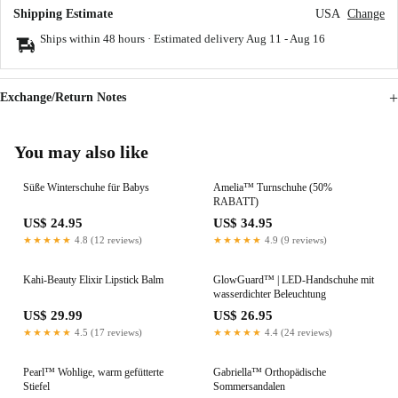
Shipping Estimate
USA
Change
Ships within 48 hours · Estimated delivery
Aug 11
-
Aug 16
Exchange/Return Notes
You may also like
Süße Winterschuhe für Babys
Amelia™ Turnschuhe (50%
RABATT)
US$ 24.95
US$ 34.95
★★★★★
4.8 (12 reviews)
★★★★★
4.9 (9 reviews)
Kahi-Beauty Elixir Lipstick Balm
GlowGuard™ | LED-Handschuhe mit
wasserdichter Beleuchtung
US$ 29.99
US$ 26.95
★★★★★
4.5 (17 reviews)
★★★★★
4.4 (24 reviews)
Pearl™ Wohlige, warm gefütterte
Gabriella™ Orthopädische
Stiefel
Sommersandalen