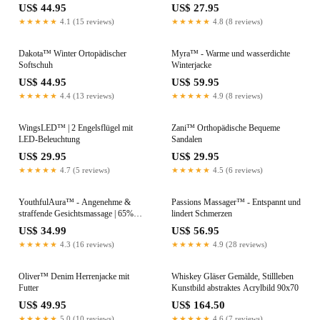
US$ 44.95
US$ 27.95
★★★★★
4.1 (15 reviews)
★★★★★
4.8 (8 reviews)
Dakota™ Winter Ortopädischer
Myra™ - Warme und wasserdichte
Softschuh
Winterjacke
US$ 44.95
US$ 59.95
★★★★★
4.4 (13 reviews)
★★★★★
4.9 (8 reviews)
WingsLED™ | 2 Engelsflügel mit
Zani™ Orthopädische Bequeme
LED-Beleuchtung
Sandalen
US$ 29.95
US$ 29.95
★★★★★
4.7 (5 reviews)
★★★★★
4.5 (6 reviews)
YouthfulAura™ - Angenehme &
Passions Massager™ - Entspannt und
straffende Gesichtsmassage | 65%
lindert Schmerzen
MEGARABATT
US$ 34.99
US$ 56.95
★★★★★
4.3 (16 reviews)
★★★★★
4.9 (28 reviews)
Oliver™ Denim Herrenjacke mit
Whiskey Gläser Gemälde, Stillleben
Futter
Kunstbild abstraktes Acrylbild 90x70
US$ 49.95
US$ 164.50
★★★★★
5.0 (10 reviews)
★★★★★
4.6 (7 reviews)