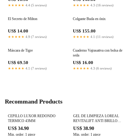
★★★★★
4.4 (5 reviews)
★★★★★
4.3 (16 reviews)
El Secreto de Milton
Colgante Buda en ónix
US$ 14.00
US$ 155.00
★★★★★
4.9 (7 reviews)
★★★★★
4.1 (11 reviews)
Máscara de Tigre
Cuaderno Vajrasattva con bolsa de
seda
US$ 69.50
US$ 16.00
★★★★★
4.1 (7 reviews)
★★★★★
4.3 (6 reviews)
Recommand Products
CEPILLO LUXOR REDONDO
GEL DE LIMPIEZA LOREAL
TERMICO 43MM
REVITALIFT ANTI BRILLO
X150ML
US$ 34.90
US$ 38.90
Min. order: 1 piece
Min. order: 1 piece