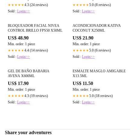
4.3 (24 reviews)
5.0 (8 reviews)
★★★★★
★★★★★
Sold :
Login>>
Sold :
Login>>
BLOQUEADOR FACIAL NIVEA
ACONDICIONADOR KATIVA
CONTROL BRILLO FPS50 X50ML
COCONUT X250ML
US$ 48.90
US$ 21.90
Min. order: 1 piece
Min. order: 1 piece
4.4 (14 reviews)
5.0 (6 reviews)
★★★★★
★★★★★
Sold :
Login>>
Sold :
Login>>
GEL DE BAÑO BABARIA
ESMALTE MASGLO AMIGABLE
AVENA X600ML
X13.5ML
US$ 17.90
US$ 11.50
Min. order: 1 piece
Min. order: 1 piece
4.3 (19 reviews)
5.0 (18 reviews)
★★★★★
★★★★★
Sold :
Login>>
Sold :
Login>>
Share your adventures