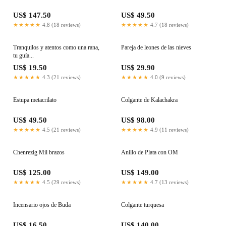
US$ 147.50
US$ 49.50
★★★★★
4.8 (18 reviews)
★★★★★
4.7 (18 reviews)
Tranquilos y atentos como una rana,
Pareja de leones de las nieves
tu guía...
US$ 19.50
US$ 29.90
★★★★★
4.3 (21 reviews)
★★★★★
4.0 (9 reviews)
Estupa metacrilato
Colgante de Kalachakra
US$ 49.50
US$ 98.00
★★★★★
4.5 (21 reviews)
★★★★★
4.9 (11 reviews)
Chenrezig Mil brazos
Anillo de Plata con OM
US$ 125.00
US$ 149.00
★★★★★
4.5 (29 reviews)
★★★★★
4.7 (13 reviews)
Incensario ojos de Buda
Colgante turquesa
US$ 16.50
US$ 140.00