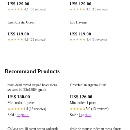
US$ 129.00
US$ 129.00
★★★★★
4.1 (30 reviews)
★★★★★
4.1 (15 reviews)
Leon Crystal Green
Lily Havana
US$ 119.00
US$ 119.00
★★★★★
4.8 (29 reviews)
★★★★★
4.4 (6 reviews)
Recommand Products
brain dead mixed striped boxy mens
Orecchini in argento Ellius
sweater bdf25o12004 gnmlt
US$ 180.00
US$ 126.00
Min. order: 1 piece
Min. order: 1 piece
4.4 (16 reviews)
5.0 (13 reviews)
★★★★★
★★★★★
Sold :
Login>>
Sold :
Login>>
Collana oro 18 carati segno zodiacale
drole de monsieur denim mens shorts