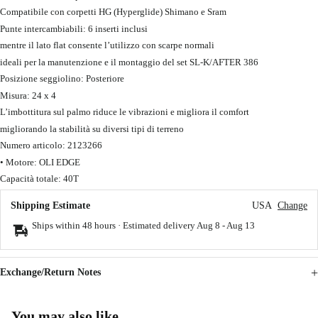
Compatibile con corpetti HG (Hyperglide) Shimano e Sram
Punte intercambiabili: 6 inserti inclusi
mentre il lato flat consente l’utilizzo con scarpe normali
ideali per la manutenzione e il montaggio del set SL-K/AFTER 386
Posizione seggiolino: Posteriore
Misura: 24 x 4
L’imbottitura sul palmo riduce le vibrazioni e migliora il comfort
migliorando la stabilità su diversi tipi di terreno
Numero articolo: 2123266
• Motore: OLI EDGE
Capacità totale: 40T
Shipping Estimate
USA
Change
Ships within 48 hours · Estimated delivery
Aug 8
-
Aug 13
Exchange/Return Notes
You may also like