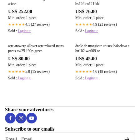
ariete
bs126 co121 kk
US$ 252.00
US$ 76.00
Min. order: 1 piece
Min. order: 1 piece
4.1 (27 reviews)
4.9 (21 reviews)
★★★★★
★★★★★
Sold :
Login>>
Sold :
Login>>
arte antwerp allover arte relaxed mens
drole de monsieur unisex balaclava c
pants aw25 190p green
bn102 wo009 or
US$ 80.00
US$ 45.00
Min. order: 1 piece
Min. order: 1 piece
5.0 (15 reviews)
4.6 (18 reviews)
★★★★★
★★★★★
Sold :
Login>>
Sold :
Login>>
Share your adventures
Subscribe to our emails
Email