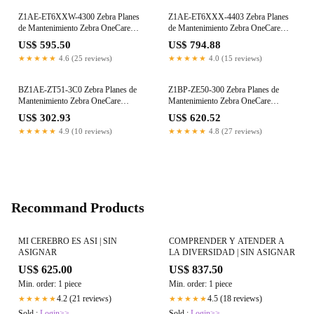
Z1AE-ET6XXW-4300 Zebra Planes
Z1AE-ET6XXX-4403 Zebra Planes
de Mantenimiento Zebra OneCare
de Mantenimiento Zebra OneCare
Panamá
Panamá
US$ 595.50
US$ 794.88
★★★★★
4.6 (25 reviews)
★★★★★
4.0 (15 reviews)
BZ1AE-ZT51-3C0 Zebra Planes de
Z1BP-ZE50-300 Zebra Planes de
Mantenimiento Zebra OneCare
Mantenimiento Zebra OneCare
Panamá
Panamá
US$ 302.93
US$ 620.52
★★★★★
4.9 (10 reviews)
★★★★★
4.8 (27 reviews)
Recommand Products
MI CEREBRO ES ASI | SIN
COMPRENDER Y ATENDER A
ASIGNAR
LA DIVERSIDAD | SIN ASIGNAR
US$ 625.00
US$ 837.50
Min. order: 1 piece
Min. order: 1 piece
4.2 (21 reviews)
4.5 (18 reviews)
★★★★★
★★★★★
Sold :
Login>>
Sold :
Login>>