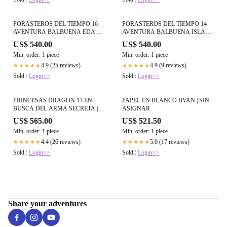
FORASTEROS DEL TIEMPO 16
FORASTEROS DEL TIEMPO 14
AVENTURA BALBUENA EDAD
AVENTURA BALBUENA ISLA
DEL HIELO | SIN ASIGNAR
GIGANTES | SIN ASIGNAR
US$ 540.00
US$ 540.00
Min. order: 1 piece
Min. order: 1 piece
4.9 (25 reviews)
4.9 (9 reviews)
★★★★★
★★★★★
Sold :
Login>>
Sold :
Login>>
PRINCESAS DRAGON 13 EN
PAPEL EN BLANCO BVAN | SIN
BUSCA DEL ARMA SECRETA |
ASIGNAR
SIN ASIGNAR
US$ 565.00
US$ 521.50
Min. order: 1 piece
Min. order: 1 piece
4.4 (26 reviews)
5.0 (17 reviews)
★★★★★
★★★★★
Sold :
Login>>
Sold :
Login>>
Share your adventures