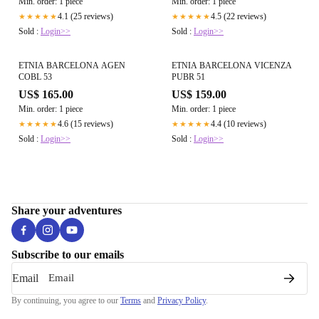
Min. order: 1 piece
Min. order: 1 piece
4.1 (25 reviews)
4.5 (22 reviews)
★★★★★
★★★★★
Sold :
Login>>
Sold :
Login>>
ETNIA BARCELONA AGEN
ETNIA BARCELONA VICENZA
COBL 53
PUBR 51
US$ 165.00
US$ 159.00
Min. order: 1 piece
Min. order: 1 piece
4.6 (15 reviews)
4.4 (10 reviews)
★★★★★
★★★★★
Sold :
Login>>
Sold :
Login>>
Share your adventures
Subscribe to our emails
Email
By continuing, you agree to our
Terms
and
Privacy Policy
.