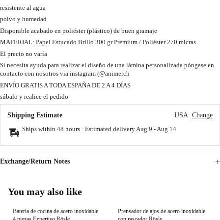
resistente al agua
polvo y humedad
Disponible acabado en poliéster (plástico) de buen gramaje
MATERIAL: Papel Estucado Brillo 300 gr Premium / Poliéster 270 micras
El precio no varía
Si necesita ayuda para realizar el diseño de una lámina personalizada póngase en
contacto con nosotros via instagram (@animerch
ENVÍO GRATIS A TODA ESPAÑA DE 2 A 4 DÍAS
súbalo y realice el pedido
Shipping Estimate
USA
Change
Ships within 48 hours · Estimated delivery
Aug 9
-
Aug 14
Exchange/Return Notes
You may also like
Batería de cocina de acero inoxidable
Prensador de ajos de acero inoxidable
4 piezas Expertiso Rösle
con rascador Rösle