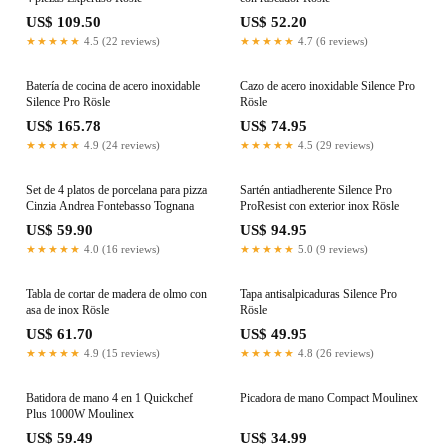
US$ 109.50
US$ 52.20
★★★★★
4.5 (22 reviews)
★★★★★
4.7 (6 reviews)
Batería de cocina de acero inoxidable
Cazo de acero inoxidable Silence Pro
Silence Pro Rösle
Rösle
US$ 165.78
US$ 74.95
★★★★★
4.9 (24 reviews)
★★★★★
4.5 (29 reviews)
Set de 4 platos de porcelana para pizza
Sartén antiadherente Silence Pro
Cinzia Andrea Fontebasso Tognana
ProResist con exterior inox Rösle
US$ 59.90
US$ 94.95
★★★★★
4.0 (16 reviews)
★★★★★
5.0 (9 reviews)
Tabla de cortar de madera de olmo con
Tapa antisalpicaduras Silence Pro
asa de inox Rösle
Rösle
US$ 61.70
US$ 49.95
★★★★★
4.9 (15 reviews)
★★★★★
4.8 (26 reviews)
Batidora de mano 4 en 1 Quickchef
Picadora de mano Compact Moulinex
Plus 1000W Moulinex
US$ 59.49
US$ 34.99