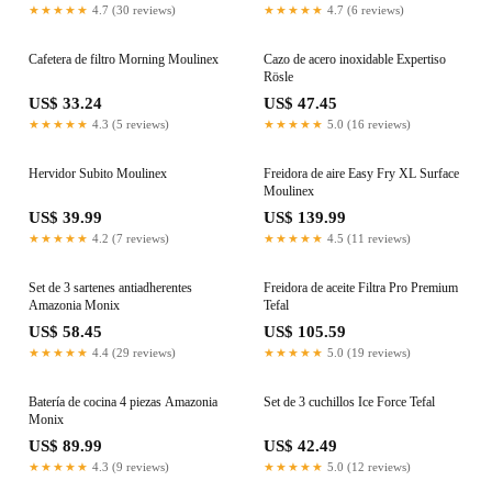
★★★★★
4.7 (30 reviews)
★★★★★
4.7 (6 reviews)
Cafetera de filtro Morning Moulinex
Cazo de acero inoxidable Expertiso
Rösle
US$ 33.24
US$ 47.45
★★★★★
4.3 (5 reviews)
★★★★★
5.0 (16 reviews)
Hervidor Subito Moulinex
Freidora de aire Easy Fry XL Surface
Moulinex
US$ 39.99
US$ 139.99
★★★★★
4.2 (7 reviews)
★★★★★
4.5 (11 reviews)
Set de 3 sartenes antiadherentes
Freidora de aceite Filtra Pro Premium
Amazonia Monix
Tefal
US$ 58.45
US$ 105.59
★★★★★
4.4 (29 reviews)
★★★★★
5.0 (19 reviews)
Batería de cocina 4 piezas Amazonia
Set de 3 cuchillos Ice Force Tefal
Monix
US$ 89.99
US$ 42.49
★★★★★
4.3 (9 reviews)
★★★★★
5.0 (12 reviews)